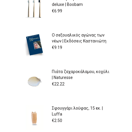
deluxe | Boobam
€
6.99
Ο σεξουαλικός αγώνας των
νέων | Εκδόσεις Καστανιώτη
€
9.19
Πιάτα ζαχαροκάλαμου, κοχύλι
| Naturesse
€
22.22
Σφουγγάρι λούφας, 15 εκ. |
Luffa
€
2.50