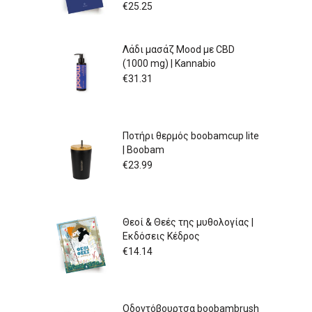
€
25.25
Λάδι μασάζ Mood με CBD
(1000 mg) | Kannabio
€
31.31
Ποτήρι θερμός boobamcup lite
| Boobam
€
23.99
Θεοί & Θεές της μυθολογίας |
Εκδόσεις Κέδρος
€
14.14
Οδοντόβουρτσα boobambrush