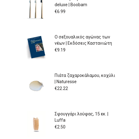
deluxe | Boobam
€
6.99
Ο σεξουαλικός αγώνας των
νέων | Εκδόσεις Καστανιώτη
€
9.19
Πιάτα ζαχαροκάλαμου, κοχύλι
| Naturesse
€
22.22
Σφουγγάρι λούφας, 15 εκ. |
Luffa
€
2.50