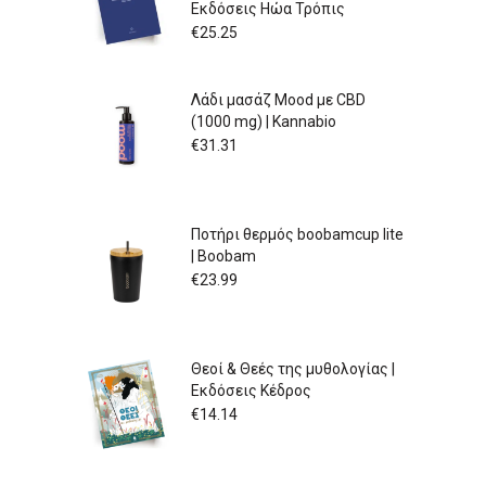
Εκδόσεις Ηώα Τρόπις
€
25.25
Λάδι μασάζ Mood με CBD
(1000 mg) | Kannabio
€
31.31
Ποτήρι θερμός boobamcup lite
| Boobam
€
23.99
Θεοί & Θεές της μυθολογίας |
Εκδόσεις Κέδρος
€
14.14