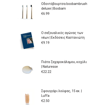
Οδοντόβουρτσα boobambrush
deluxe | Boobam
€
6.99
Ο σεξουαλικός αγώνας των
νέων | Εκδόσεις Καστανιώτη
€
9.19
Πιάτα ζαχαροκάλαμου, κοχύλι
| Naturesse
€
22.22
Σφουγγάρι λούφας, 15 εκ. |
Luffa
€
2.50