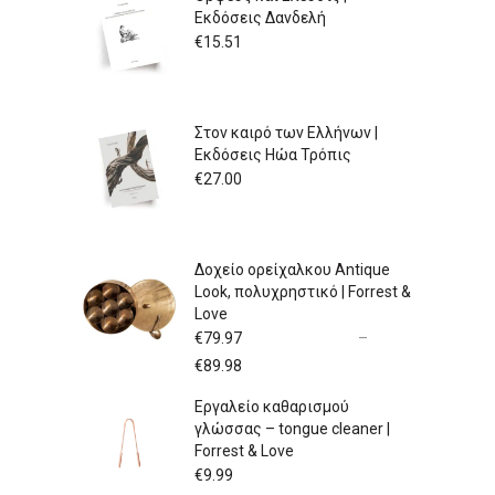
Εκδόσεις Δανδελή
€
15.51
Στον καιρό των Ελλήνων |
Εκδόσεις Ηώα Τρόπις
€
27.00
Δοχείο ορείχαλκου Antique
Look, πολυχρηστικό | Forrest &
Love
€
79.97
–
Price
€
89.98
range:
Εργαλείο καθαρισμού
€79.97
γλώσσας – tongue cleaner |
through
Forrest & Love
€89.98
€
9.99