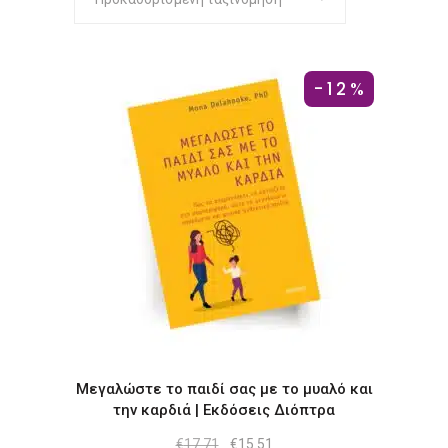
-12%
Μεγαλώστε το παιδί σας με το μυαλό και
την καρδιά | Εκδόσεις Διόπτρα
Original
Η
€
17.71
€
15.51