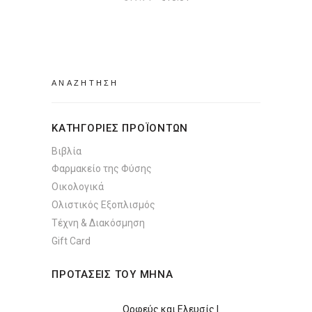
price
τρέχουσα
was:
τιμή
€17.71.
είναι:
€15.51.
Search
for:
ΚΑΤΗΓΟΡΙΕΣ ΠΡΟΪΟΝΤΩΝ
Βιβλία
Φαρμακείο της Φύσης
Οικολογικά
Ολιστικός Εξοπλισμός
Τέχνη & Διακόσμηση
Gift Card
ΠΡΟΤΑΣΕΙΣ ΤΟΥ ΜΗΝΑ
Ορφεύς και Ελευσίς |