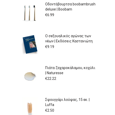
Οδοντόβουρτσα boobambrush
deluxe | Boobam
€
6.99
Ο σεξουαλικός αγώνας των
νέων | Εκδόσεις Καστανιώτη
€
9.19
Πιάτα ζαχαροκάλαμου, κοχύλι
| Naturesse
€
22.22
Σφουγγάρι λούφας, 15 εκ. |
Luffa
€
2.50