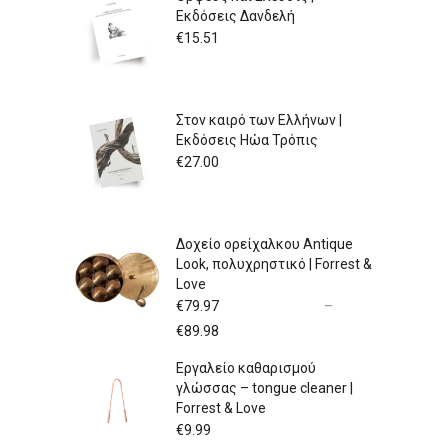
Εκδόσεις Δανδελή
€
15.51
Στον καιρό των Ελλήνων |
Εκδόσεις Ηώα Τρόπις
€
27.00
Δοχείο ορείχαλκου Antique
Look, πολυχρηστικό | Forrest &
Love
€
79.97
–
Price
€
89.98
range:
Εργαλείο καθαρισμού
€79.97
γλώσσας – tongue cleaner |
through
Forrest & Love
€89.98
€
9.99