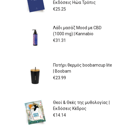
Εκδόσεις Ηώα Τρόπις
€
25.25
Λάδι μασάζ Mood με CBD
(1000 mg) | Kannabio
€
31.31
Ποτήρι θερμός boobamcup lite
| Boobam
€
23.99
Θεοί & Θεές της μυθολογίας |
Εκδόσεις Κέδρος
€
14.14