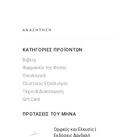
was:
τιμή
€13.31.
είναι:
€11.11.
Search
for:
ΚΑΤΗΓΟΡΙΕΣ ΠΡΟΪΟΝΤΩΝ
Βιβλία
Φαρμακείο της Φύσης
Οικολογικά
Ολιστικός Εξοπλισμός
Τέχνη & Διακόσμηση
Gift Card
ΠΡΟΤΑΣΕΙΣ ΤΟΥ ΜΗΝΑ
Ορφεύς και Ελευσίς |
Εκδόσεις Δανδελή