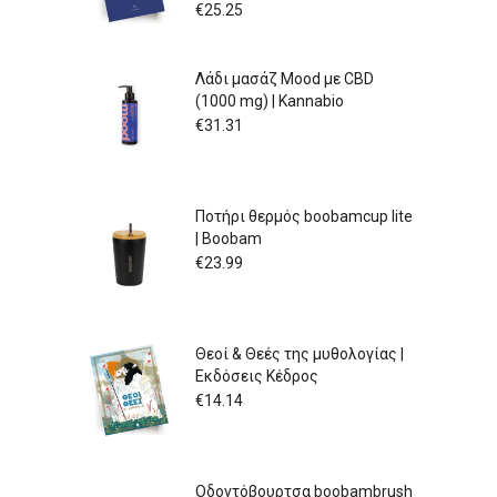
€
25.25
Λάδι μασάζ Mood με CBD
(1000 mg) | Kannabio
€
31.31
Ποτήρι θερμός boobamcup lite
| Boobam
€
23.99
Θεοί & Θεές της μυθολογίας |
Εκδόσεις Κέδρος
€
14.14
Οδοντόβουρτσα boobambrush