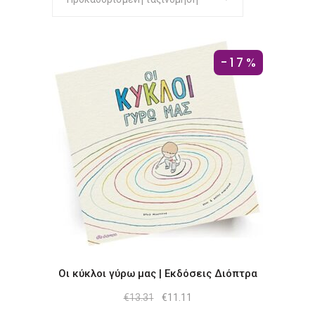
-17%
Οι κύκλοι γύρω μας | Εκδόσεις Διόπτρα
Original
Η
€
13.31
€
11.11
price
τρέχουσα