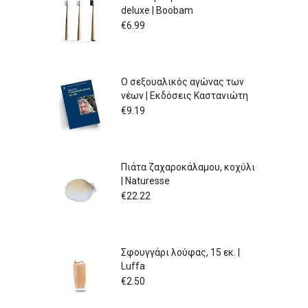
deluxe | Boobam
€
6.99
Ο σεξουαλικός αγώνας των
νέων | Εκδόσεις Καστανιώτη
€
9.19
Πιάτα ζαχαροκάλαμου, κοχύλι
| Naturesse
€
22.22
Σφουγγάρι λούφας, 15 εκ. |
Luffa
€
2.50