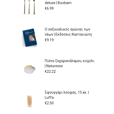
deluxe | Boobam
€
6.99
Ο σεξουαλικός αγώνας των
νέων | Εκδόσεις Καστανιώτη
€
9.19
Πιάτα ζαχαροκάλαμου, κοχύλι
| Naturesse
€
22.22
Σφουγγάρι λούφας, 15 εκ. |
Luffa
€
2.50