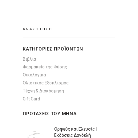
στη
σελίδα
του
Search
προϊόντος
for:
ΚΑΤΗΓΟΡΙΕΣ ΠΡΟΪΟΝΤΩΝ
Βιβλία
Φαρμακείο της Φύσης
Οικολογικά
Ολιστικός Εξοπλισμός
Τέχνη & Διακόσμηση
Gift Card
ΠΡΟΤΑΣΕΙΣ ΤΟΥ ΜΗΝΑ
Ορφεύς και Ελευσίς |
Εκδόσεις Δανδελή