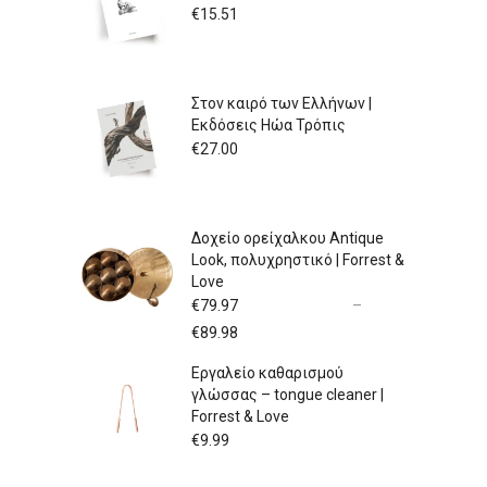
€
15.51
Στον καιρό των Ελλήνων |
Εκδόσεις Ηώα Τρόπις
€
27.00
Δοχείο ορείχαλκου Antique
Look, πολυχρηστικό | Forrest &
Love
€
79.97
–
Price
€
89.98
range:
Εργαλείο καθαρισμού
€79.97
γλώσσας – tongue cleaner |
through
Forrest & Love
€89.98
€
9.99