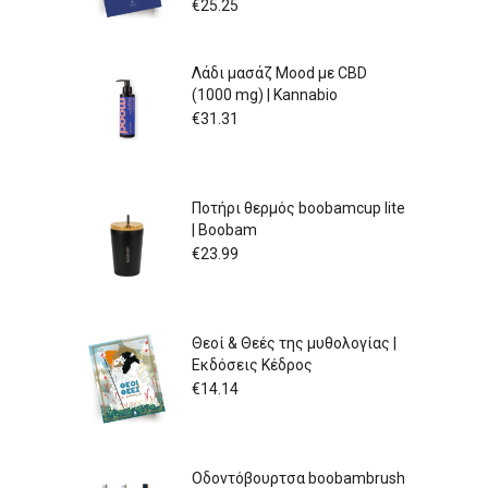
€
25.25
Λάδι μασάζ Mood με CBD
(1000 mg) | Kannabio
€
31.31
Ποτήρι θερμός boobamcup lite
| Boobam
€
23.99
Θεοί & Θεές της μυθολογίας |
Εκδόσεις Κέδρος
€
14.14
Οδοντόβουρτσα boobambrush