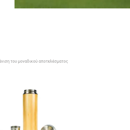
νιση του μοναδικού αποτελέσματος
Αυτό
το
προϊόν