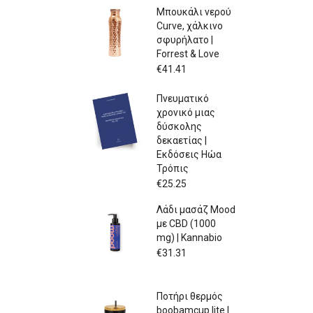
Μπουκάλι νερού
Curve, χάλκινο
σφυρήλατο |
Forrest & Love
€
41.41
Πνευματικό
χρονικό μιας
δύσκολης
δεκαετίας |
Εκδόσεις Ηώα
Τρόπις
€
25.25
Λάδι μασάζ Mood
με CBD (1000
mg) | Kannabio
€
31.31
Ποτήρι θερμός
boobamcup lite |