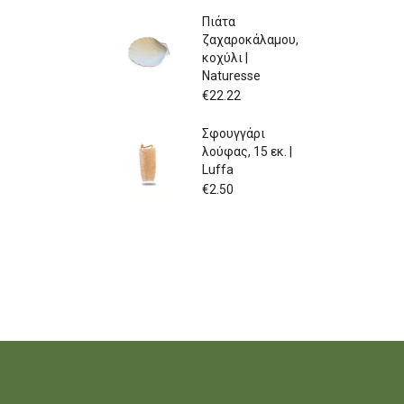
Πιάτα
ζαχαροκάλαμου,
κοχύλι |
Naturesse
€
22.22
Σφουγγάρι
λούφας, 15 εκ. |
Luffa
€
2.50