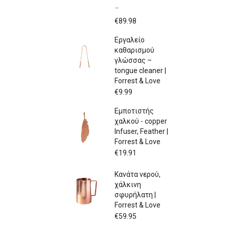
–
Price
€
89.98
range:
Εργαλείο
€79.97
καθαρισμού
through
γλώσσας –
€89.98
tongue cleaner |
Forrest & Love
€
9.99
Εμποτιστής
χαλκού - copper
Infuser, Feather |
Forrest & Love
€
19.91
Κανάτα νερού,
χάλκινη
σφυρήλατη |
Forrest & Love
€
59.95