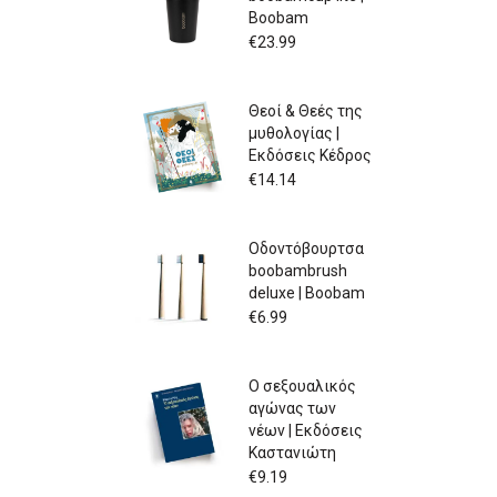
Boobam
€
23.99
Θεοί & Θεές της
μυθολογίας |
Εκδόσεις Κέδρος
€
14.14
Οδοντόβουρτσα
boobambrush
deluxe | Boobam
€
6.99
Ο σεξουαλικός
αγώνας των
νέων | Εκδόσεις
Καστανιώτη
€
9.19