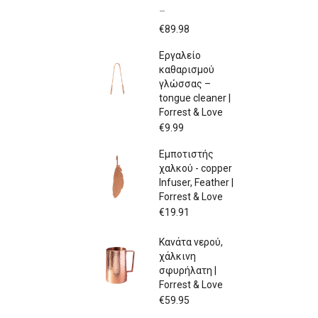
–
Price
€
89.98
range:
Εργαλείο
€79.97
καθαρισμού
through
γλώσσας –
€89.98
tongue cleaner |
Forrest & Love
€
9.99
Εμποτιστής
χαλκού - copper
Infuser, Feather |
Forrest & Love
€
19.91
Κανάτα νερού,
χάλκινη
σφυρήλατη |
Forrest & Love
€
59.95