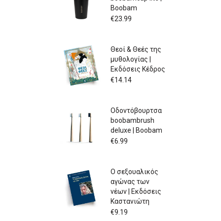
Boobam
€
23.99
Θεοί & Θεές της
μυθολογίας |
Εκδόσεις Κέδρος
€
14.14
Οδοντόβουρτσα
boobambrush
deluxe | Boobam
€
6.99
Ο σεξουαλικός
αγώνας των
νέων | Εκδόσεις
Καστανιώτη
€
9.19