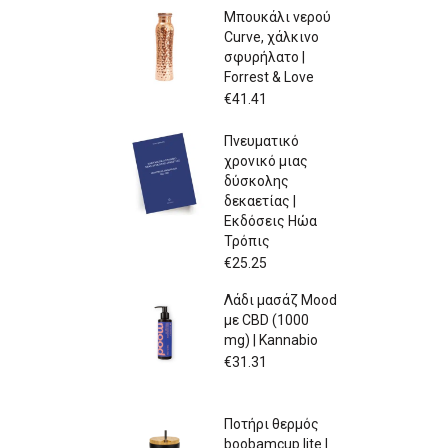
Μπουκάλι νερού
Curve, χάλκινο
σφυρήλατο |
Forrest & Love
€
41.41
Πνευματικό
χρονικό μιας
δύσκολης
δεκαετίας |
Εκδόσεις Ηώα
Τρόπις
€
25.25
Λάδι μασάζ Mood
με CBD (1000
mg) | Kannabio
€
31.31
Ποτήρι θερμός
boobamcup lite |