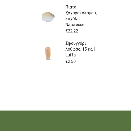
Πιάτα
ζαχαροκάλαμου,
κοχύλι |
Naturesse
€
22.22
Σφουγγάρι
λούφας, 15 εκ. |
Luffa
€
2.50