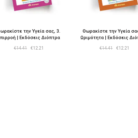
ωρακίστε την Υγεία σας, 3.
Θωρακίστε την Υγεία σας
πιρροή | Εκδόσεις Διόπτρα
Ωριμότητα | Εκδόσεις Δι
Original
Η
Original
Η
€
14.41
€
12.21
€
14.41
€
12.21
price
τρέχουσα
price
τρέ
was:
τιμή
was:
τιμή
€14.41.
είναι:
€14.41.
είνα
€12.21.
€12.