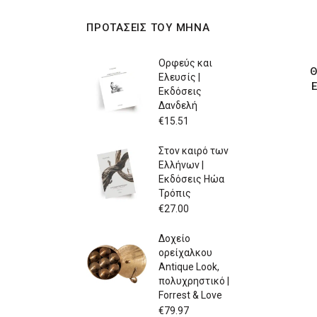
ΠΡΟΤΑΣΕΙΣ ΤΟΥ ΜΗΝΑ
Ορφεύς και
Θ
Ελευσίς |
Ε
Εκδόσεις
Δανδελή
€
15.51
Στον καιρό των
Ελλήνων |
Εκδόσεις Ηώα
Τρόπις
€
27.00
Δοχείο
ορείχαλκου
Antique Look,
πολυχρηστικό |
Forrest & Love
€
79.97