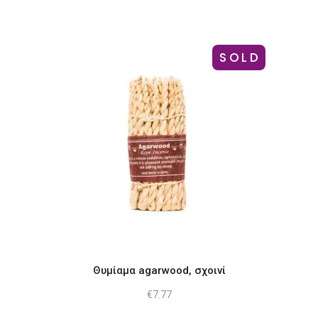
SOLD
Θυμίαμα agarwood, σχοινί
€
7.77