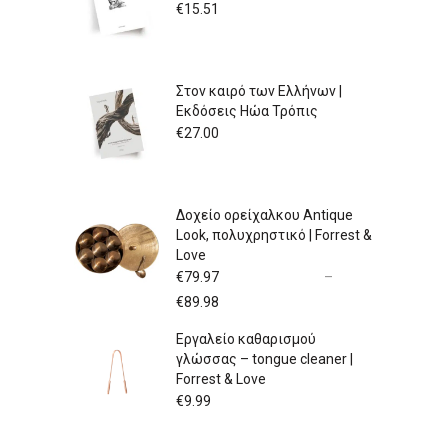
€
15.51
Στον καιρό των Ελλήνων |
Εκδόσεις Ηώα Τρόπις
€
27.00
Δοχείο ορείχαλκου Antique
Look, πολυχρηστικό | Forrest &
Love
€
79.97
–
Price
€
89.98
range:
Εργαλείο καθαρισμού
€79.97
γλώσσας – tongue cleaner |
through
Forrest & Love
€89.98
€
9.99