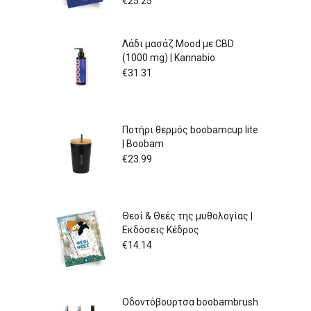
€
25.25
Λάδι μασάζ Mood με CBD
(1000 mg) | Kannabio
€
31.31
Ποτήρι θερμός boobamcup lite
| Boobam
€
23.99
Θεοί & Θεές της μυθολογίας |
Εκδόσεις Κέδρος
€
14.14
Οδοντόβουρτσα boobambrush