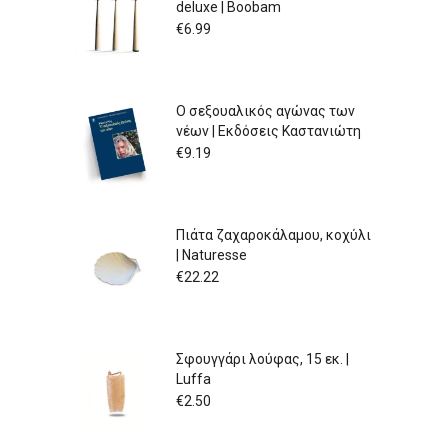
deluxe | Boobam
€
6.99
Ο σεξουαλικός αγώνας των
νέων | Εκδόσεις Καστανιώτη
€
9.19
Πιάτα ζαχαροκάλαμου, κοχύλι
| Naturesse
€
22.22
Σφουγγάρι λούφας, 15 εκ. |
Luffa
€
2.50