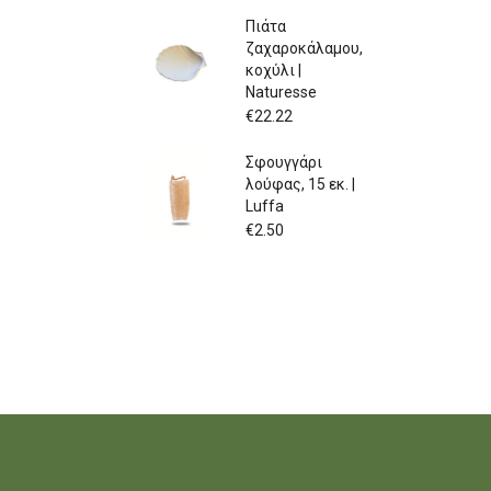
Πιάτα
ζαχαροκάλαμου,
κοχύλι |
Naturesse
€
22.22
Σφουγγάρι
λούφας, 15 εκ. |
Luffa
€
2.50