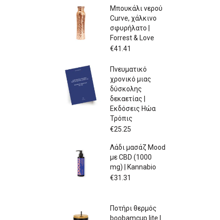
Μπουκάλι νερού
Curve, χάλκινο
σφυρήλατο |
Forrest & Love
€
41.41
Πνευματικό
χρονικό μιας
δύσκολης
δεκαετίας |
Εκδόσεις Ηώα
Τρόπις
€
25.25
Λάδι μασάζ Mood
με CBD (1000
mg) | Kannabio
€
31.31
Ποτήρι θερμός
boobamcup lite |