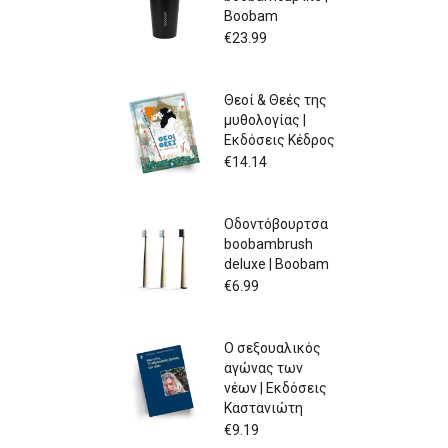
Boobam
€
23.99
Θεοί & Θεές της
μυθολογίας |
Εκδόσεις Κέδρος
€
14.14
Οδοντόβουρτσα
boobambrush
deluxe | Boobam
€
6.99
Ο σεξουαλικός
αγώνας των
νέων | Εκδόσεις
Καστανιώτη
€
9.19