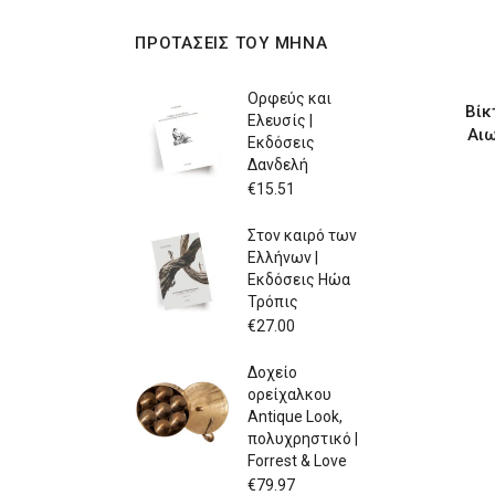
ΠΡΟΤΑΣΕΙΣ ΤΟΥ ΜΗΝΑ
Ορφεύς και
Βίκ
Ελευσίς |
Αιω
Εκδόσεις
Δανδελή
€
15.51
Στον καιρό των
Ελλήνων |
Εκδόσεις Ηώα
Τρόπις
€
27.00
Δοχείο
ορείχαλκου
Antique Look,
πολυχρηστικό |
Forrest & Love
€
79.97