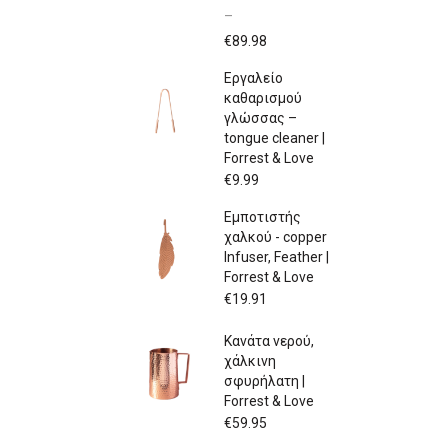
–
Price
€
89.98
range:
Εργαλείο
€79.97
καθαρισμού
through
γλώσσας –
€89.98
tongue cleaner |
Forrest & Love
€
9.99
Εμποτιστής
χαλκού - copper
Infuser, Feather |
Forrest & Love
€
19.91
Κανάτα νερού,
χάλκινη
σφυρήλατη |
Forrest & Love
€
59.95