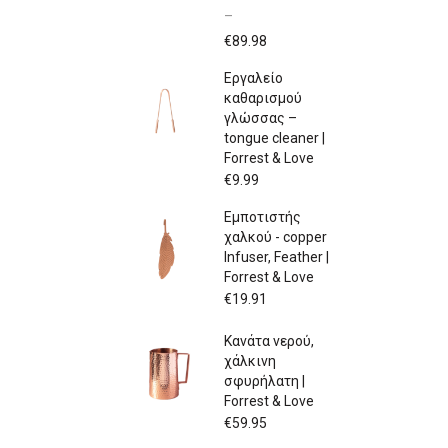
–
Price
€
89.98
range:
Εργαλείο
€79.97
καθαρισμού
through
γλώσσας –
€89.98
tongue cleaner |
Forrest & Love
€
9.99
Εμποτιστής
χαλκού - copper
Infuser, Feather |
Forrest & Love
€
19.91
Κανάτα νερού,
χάλκινη
σφυρήλατη |
Forrest & Love
€
59.95