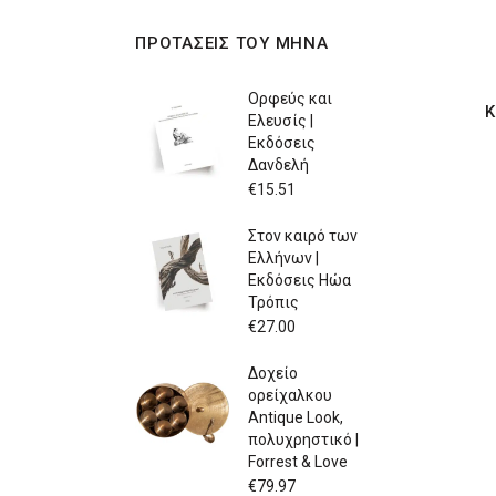
ΠΡΟΤΑΣΕΙΣ ΤΟΥ ΜΗΝΑ
Ορφεύς και
Κ
Ελευσίς |
Εκδόσεις
Δανδελή
€
15.51
Στον καιρό των
Ελλήνων |
Εκδόσεις Ηώα
Τρόπις
€
27.00
Δοχείο
ορείχαλκου
Antique Look,
πολυχρηστικό |
Forrest & Love
€
79.97