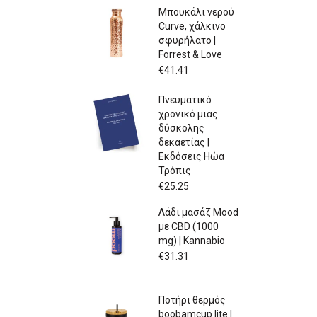
Μπουκάλι νερού
Curve, χάλκινο
σφυρήλατο |
Forrest & Love
€
41.41
Πνευματικό
χρονικό μιας
δύσκολης
δεκαετίας |
Εκδόσεις Ηώα
Τρόπις
€
25.25
Λάδι μασάζ Mood
με CBD (1000
mg) | Kannabio
€
31.31
Ποτήρι θερμός
boobamcup lite |