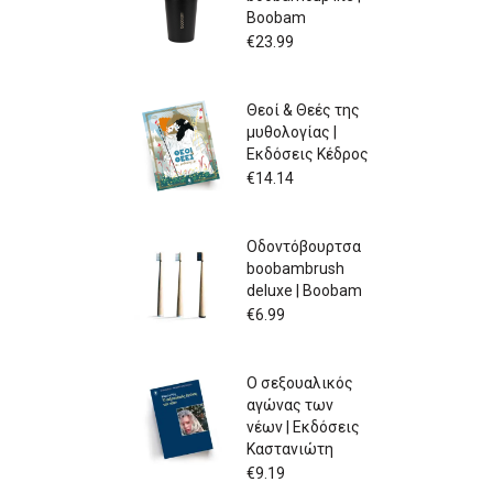
Boobam
€
23.99
Θεοί & Θεές της
μυθολογίας |
Εκδόσεις Κέδρος
€
14.14
Οδοντόβουρτσα
boobambrush
deluxe | Boobam
€
6.99
Ο σεξουαλικός
αγώνας των
νέων | Εκδόσεις
Καστανιώτη
€
9.19