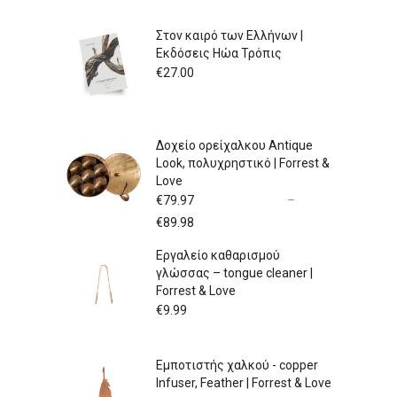
Στον καιρό των Ελλήνων |
Εκδόσεις Ηώα Τρόπις
€
27.00
Δοχείο ορείχαλκου Antique
Look, πολυχρηστικό | Forrest &
Love
€
79.97
–
Price
€
89.98
range:
Εργαλείο καθαρισμού
€79.97
γλώσσας – tongue cleaner |
through
Forrest & Love
€89.98
€
9.99
Εμποτιστής χαλκού - copper
Infuser, Feather | Forrest & Love