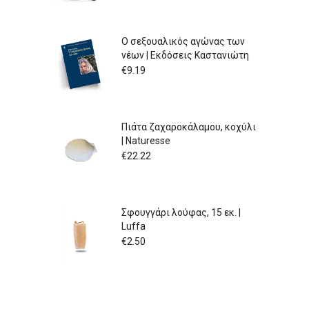
Ο σεξουαλικός αγώνας των
νέων | Εκδόσεις Καστανιώτη
€
9.19
Πιάτα ζαχαροκάλαμου, κοχύλι
| Naturesse
€
22.22
Σφουγγάρι λούφας, 15 εκ. |
Luffa
€
2.50