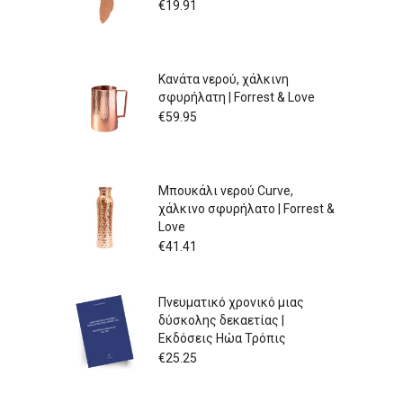
€
19.91
Κανάτα νερού, χάλκινη
σφυρήλατη | Forrest & Love
€
59.95
Μπουκάλι νερού Curve,
χάλκινο σφυρήλατο | Forrest &
Love
€
41.41
Πνευματικό χρονικό μιας
δύσκολης δεκαετίας |
Εκδόσεις Ηώα Τρόπις
€
25.25