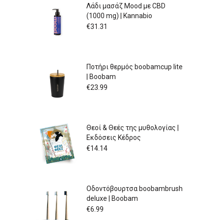
Λάδι μασάζ Mood με CBD
(1000 mg) | Kannabio
€
31.31
Ποτήρι θερμός boobamcup lite
| Boobam
€
23.99
Θεοί & Θεές της μυθολογίας |
Εκδόσεις Κέδρος
€
14.14
Οδοντόβουρτσα boobambrush
deluxe | Boobam
€
6.99