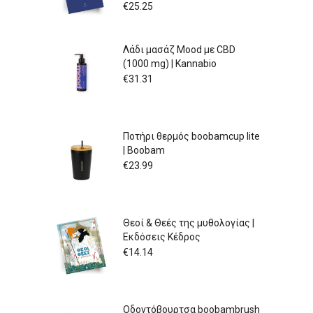
€
25.25
Λάδι μασάζ Mood με CBD
(1000 mg) | Kannabio
€
31.31
Ποτήρι θερμός boobamcup lite
| Boobam
€
23.99
Θεοί & Θεές της μυθολογίας |
Εκδόσεις Κέδρος
€
14.14
Οδοντόβουρτσα boobambrush