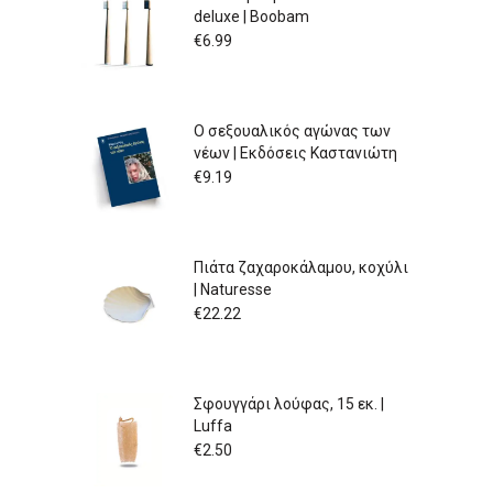
deluxe | Boobam
€
6.99
Ο σεξουαλικός αγώνας των
νέων | Εκδόσεις Καστανιώτη
€
9.19
Πιάτα ζαχαροκάλαμου, κοχύλι
| Naturesse
€
22.22
Σφουγγάρι λούφας, 15 εκ. |
Luffa
€
2.50