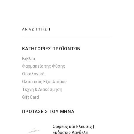
was:
τιμή
€8.88.
είναι:
στη
€7.77.
σελίδα
του
Search
προϊόντος
for:
ΚΑΤΗΓΟΡΙΕΣ ΠΡΟΪΟΝΤΩΝ
Βιβλία
Φαρμακείο της Φύσης
Οικολογικά
Ολιστικός Εξοπλισμός
Τέχνη & Διακόσμηση
Gift Card
ΠΡΟΤΑΣΕΙΣ ΤΟΥ ΜΗΝΑ
Ορφεύς και Ελευσίς |
Εκδόσεις Δανδελή