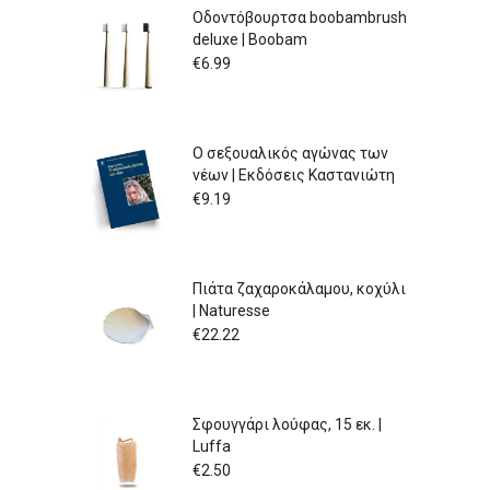
Οδοντόβουρτσα boobambrush
deluxe | Boobam
€
6.99
Ο σεξουαλικός αγώνας των
νέων | Εκδόσεις Καστανιώτη
€
9.19
Πιάτα ζαχαροκάλαμου, κοχύλι
| Naturesse
€
22.22
Σφουγγάρι λούφας, 15 εκ. |
Luffa
€
2.50