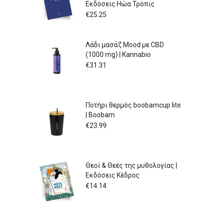
Εκδόσεις Ηώα Τρόπις
€
25.25
Λάδι μασάζ Mood με CBD
(1000 mg) | Kannabio
€
31.31
Ποτήρι θερμός boobamcup lite
| Boobam
€
23.99
Θεοί & Θεές της μυθολογίας |
Εκδόσεις Κέδρος
€
14.14