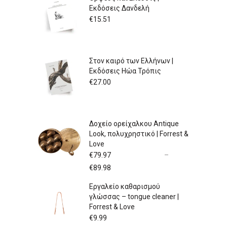
Εκδόσεις Δανδελή
€
15.51
Στον καιρό των Ελλήνων |
Εκδόσεις Ηώα Τρόπις
€
27.00
Δοχείο ορείχαλκου Antique
Look, πολυχρηστικό | Forrest &
Love
€
79.97
–
Price
€
89.98
range:
Εργαλείο καθαρισμού
€79.97
γλώσσας – tongue cleaner |
through
Forrest & Love
€89.98
€
9.99