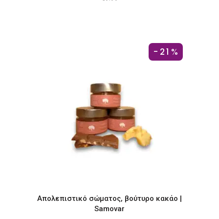
στη
σελίδα
του
προϊόντος
-21%
Απολεπιστικό σώματος, βούτυρο κακάο |
Samovar