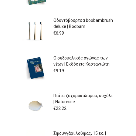
Οδοντόβουρτσα boobambrush
deluxe | Boobam
€
6.99
Ο σεξουαλικός αγώνας των
νέων | Εκδόσεις Καστανιώτη
€
9.19
Πιάτα ζαχαροκάλαμου, κοχύλι
| Naturesse
€
22.22
Σφουγγάρι λούφας, 15 εκ. |