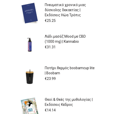
Πνευματικό χρονικό μιας
δύσκολης δεκαετίας |
Εκδόσεις Ηώα Τρόπις
€
25.25
Λάδι μασάζ Mood με CBD
(1000 mg) | Kannabio
€
31.31
Ποτήρι θερμός boobamcup lite
| Boobam
€
23.99
Θεοί & Θεές της μυθολογίας |
Εκδόσεις Κέδρος
€
14.14