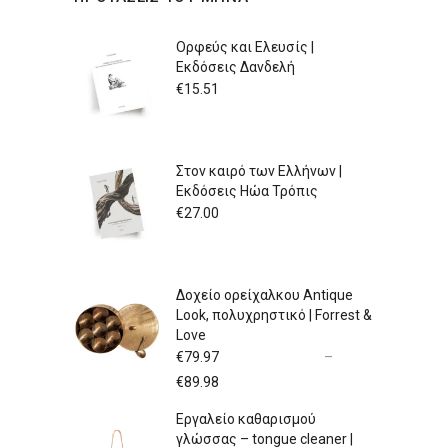
Ορφεύς και Ελευσίς |
Εκδόσεις Δανδελή
€
15.51
Στον καιρό των Ελλήνων |
Εκδόσεις Ηώα Τρόπις
€
27.00
Δοχείο ορείχαλκου Antique
Look, πολυχρηστικό | Forrest &
Love
€
79.97
–
Price
€
89.98
range:
Εργαλείο καθαρισμού
€79.97
γλώσσας – tongue cleaner |
through