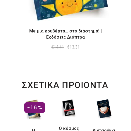
Με μια κουβέρτα… στο διάστημα! |
Εκδόσεις Διόπτρα
Original
Η
€
14.41
€
13.31
price
τρέχουσα
was:
τιμή
€14.41.
είναι:
€13.31.
ΣΧΕΤΙΚΑ ΠΡΟΙΟΝΤΑ
-16%
Ο κόσμος
Κιντσούγκι