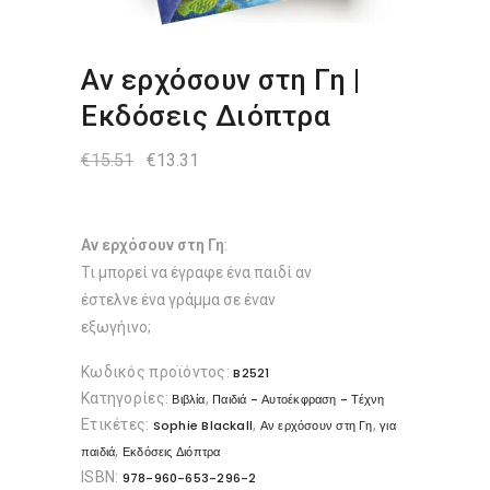
Αν ερχόσουν στη Γη |
Εκδόσεις Διόπτρα
Original
Η
€
15.51
€
13.31
price
τρέχουσα
was:
τιμή
€15.51.
είναι:
€13.31.
Αν ερχόσουν στη Γη
:
Τι μπορεί να έγραφε ένα παιδί αν
έστελνε ένα γράμμα σε έναν
εξωγήινο;
Κωδικός προϊόντος:
B2521
Κατηγορίες:
,
Βιβλία
Παιδιά - Αυτοέκφραση - Τέχνη
Ετικέτες:
,
,
Sophie Blackall
Αν ερχόσουν στη Γη
για
,
παιδιά
Εκδόσεις Διόπτρα
ISBN:
978-960-653-296-2