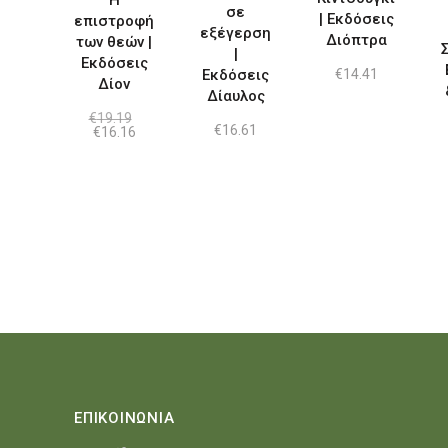
Η
σε
| Εκδόσεις
επιστροφή
εξέγερση
Διόπτρα
των θεών |
|
Εκδόσεις
Εκδόσεις
€
14.41
Δίον
Δίαυλος
€
19.19
€
16.61
Original
Η
€
16.16
price
τρέχουσα
was:
τιμή
€19.19.
είναι:
€16.16.
ΕΠΙΚΟΙΝΩΝΙΑ