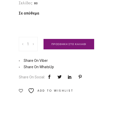
Σελίδες:
80
Σε απόθεμα
Αν
ΠΡΟΣΘΗΚΗ ΣΤΟ ΚΑΛΑΘΙ
ερχόσουν
στη
Γη
Share On Viber
|
Share On WhatsUp
Εκδόσεις
Share On Social:
Διόπτρα
Ποσότητα
ADD TO WISHLIST