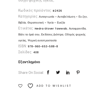
οδηγό ψυχικής υγείας.
Κωδικός προϊόντος:
B2426
Κατηγορίες:
,
Αυτογνωσία - Αυτοβελτίωση - Ευ ζην
,
Βιβλία
Θεραπευτική - Υγεία - Ευεξία
Ετικέτες:
,
,
Nedra Glover Tawwab
Αυτοφροντίδα
,
,
Βάλε τα όριά σου
Εκδόσεις Διόπτρα
Οδηγός ψυχικής
,
υγείας
Ψυχική αυτοπροστασία
ISBN:
978-960-653-588-8
Σελίδες:
408
Εξαντλημένο
Share On Social:
ADD TO WISHLIST