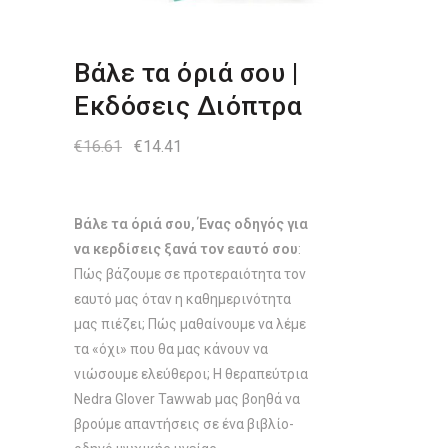
Βάλε τα όριά σου |
Εκδόσεις Διόπτρα
Original
Η
€
16.61
€
14.41
price
τρέχουσα
was:
τιμή
€16.61.
είναι:
€14.41.
Βάλε τα όριά σου, Ένας οδηγός για
να κερδίσεις ξανά τον εαυτό σου
:
Πώς βάζουμε σε προτεραιότητα τον
εαυτό μας όταν η καθημερινότητα
μας πιέζει; Πώς μαθαίνουμε να λέμε
τα «όχι» που θα μας κάνουν να
νιώσουμε ελεύθεροι; Η θεραπεύτρια
Nedra Glover Tawwab μας βοηθά να
βρούμε απαντήσεις σε ένα βιβλίο-