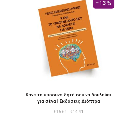
-13%
Κάνε το υποσυνείδητό σου να δουλεύει
για σένα | Εκδόσεις Διόπτρα
Original
Η
€
16.61
€
14.41
price
τρέχουσα
was:
τιμή
€16.61.
είναι:
€14.41.