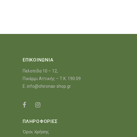
€28.82.
είναι:
€24.42.
ΕΠΙΚΟΙΝΩΝΙΑ
Πελοπίδα 10 – 12,
Πικέρμι Αττικής – Τ.Κ. 190 09
E:
info@chironas-shop.gr
ΠΛΗΡΟΦΟΡΙΕΣ
Όροι Χρήσης