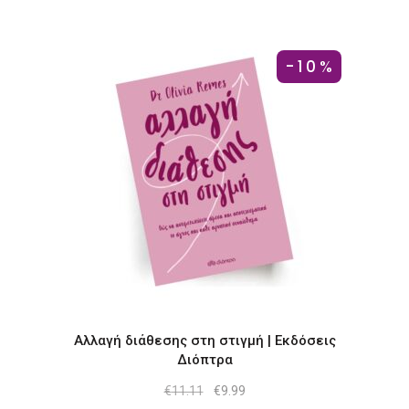
-10%
Αλλαγή διάθεσης στη στιγμή | Εκδόσεις
Διόπτρα
Original
Η
€
11.11
€
9.99
price
τρέχουσα