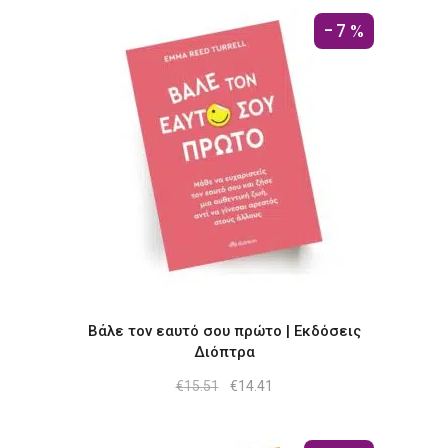
-7%
Βάλε τον εαυτό σου πρώτο | Εκδόσεις
Διόπτρα
Original
Η
€
15.51
€
14.41
price
τρέχουσα
was:
τιμή
€15.51.
είναι:
€14.41.