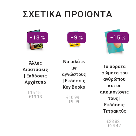
ΣΧΕΤΙΚΑ ΠΡΟΙΟΝΤΑ
-13%
-9%
-15%
Να μιλάτε
Άλλες
Τα αόρατα
με
Διαστάσεις
σώματα του
αγνώστους
| Εκδόσεις
ανθρώπου
| Εκδόσεις
Αρχέτυπο
και οι
Key Books
απεικονίσεις
€
15.15
Original
Η
€
13.13
€
10.99
τους |
price
τρέχουσα
Original
Η
€
9.99
Εκδόσεις
was:
τιμή
price
τρέχουσα
€15.15.
είναι:
was:
τιμή
Τετρακτύς
€13.13.
€10.99.
είναι:
€9.99.
€
28.82
Original
Η
€
24.42
price
τρέχου
was:
τιμή