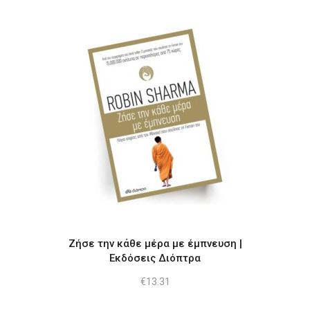
was:
τιμή
€11.11.
είναι:
€9.99.
Ζήσε την κάθε μέρα με έμπνευση |
Εκδόσεις Διόπτρα
€
13.31