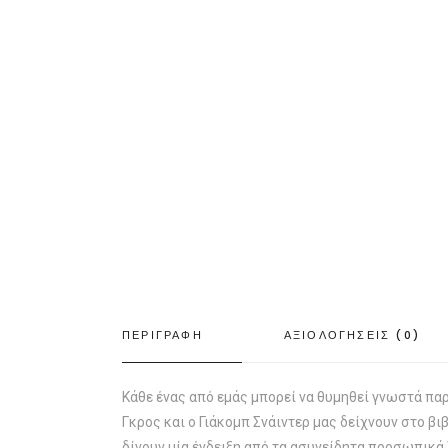
ΠΕΡΙΓΡΑΦΗ
ΑΞΙΟΛΟΓΗΣΕΙΣ (0)
Κάθε ένας από εμάς μπορεί να θυμηθεί γνωστά παρ
Γκρος και ο Γιάκομπ Σνάιντερ μας δείχνουν στο β
δίνουν μία ένδειξη από τα ασυνείδητα προσωπικά