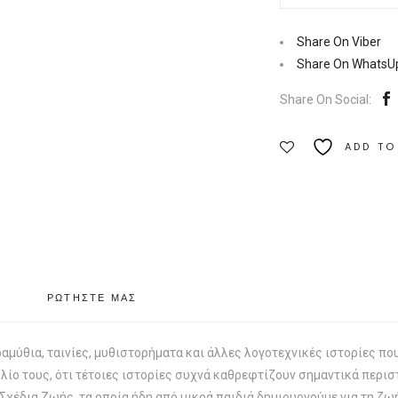
καλά
που
Share On Viber
κανείς
Share On WhatsU
δεν
Share On Social:
το
ξέρει!
ADD TO
|
Εκδόσεις
Αλφάβητο
Ζωής
Ποσότητα
ΡΩΤΗΣΤΕ ΜΑΣ
αμύθια, ταινίες, μυθιστορήματα και άλλες λογοτεχνικές ιστορίες πο
ιβλίο τους, ότι τέτοιες ιστορίες συχνά καθρεφτίζουν σημαντικά περι
 Σχέδια Ζωής, τα οποία ήδη από μικρά παιδιά δημιουργούμε για τη ζ