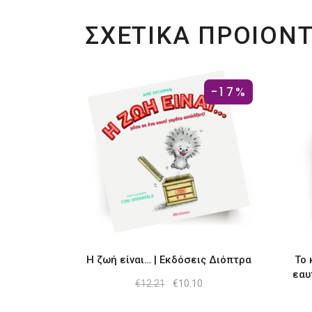
ΣΧΕΤΙΚΑ ΠΡΟΙΟΝ
-17%
Η ζωή είναι… | Εκδόσεις Διόπτρα
Το 
εαυ
Original
Η
€
12.21
€
10.10
price
τρέχουσα
was:
τιμή
€12.21.
είναι: