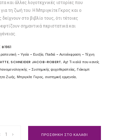
ατα και άλλες λογοτεχνικές ιστορίες που
για τη ζωή του. Η Μπριγκίτε Γκρος και ο
 δείχνουν στο βιβλίο τους, ότι τέτοιες
ρεφτίζουν σημαντικά περιστατικά και
γένειας.
:
B1961
,
ραπευτική - Υγεία - Ευεξία
Παιδιά - Αυτοέκφραση - Τέχνη
,
,
GITTE
SCHNEIDER JACOB-ROBERT
Αχ! Τι καλά που κανείς
,
"Φαινομενολογικής - Συστημικής ψυχοθεραπείας
Γιάκομπ
,
,
,
ητο Ζωής
Μπριγκίτε Γκρος
συστημική ερμηνεία
ΠΡΟΣΘΗΚΗ ΣΤΟ ΚΑΛΑΘΙ