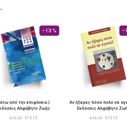
…
-13%
-
άτω από την επιφάνεια |
Αν ήξερες πόσο πολύ σε αγα
κδόσεις Αλφάβητο Ζωής
Εκδόσεις Αλφάβητο Ζω
Original
Η
Original
Η
€
15.15
€
13.13
€
16.16
€
13.13
price
τρέχουσα
price
τρέχ
was:
τιμή
was:
τιμή