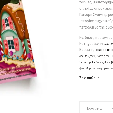
ταινίες, μυθιστορήμ
υπήρξαν σημαντικές 
Γιάκομπ Σνάιντερ μας
ιστορίες συχνά καθ
πεπρωμένα της οικο
Κωδικός προϊόντος
Κατηγορίες:
,
Βιβλία
Θε
Ετικέτες:
GROSS BRI
,
δεν το ξέρει!
βάσεις της 
,
Σνάιντερ
Εκδόσεις Αλφάβ
ψυχοθεραπευτική εργασία
Σε απόθεμα
Αχ!
Ποσότητα
Τι