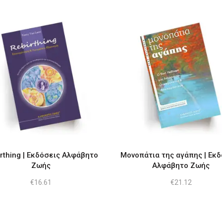
€15.15.
είναι:
€16.16.
είναι:
€13.13.
€13.1
rthing | Εκδόσεις Αλφάβητο
Μονοπάτια της αγάπης | Εκδ
Ζωής
Αλφάβητο Ζωής
€
16.61
€
21.12