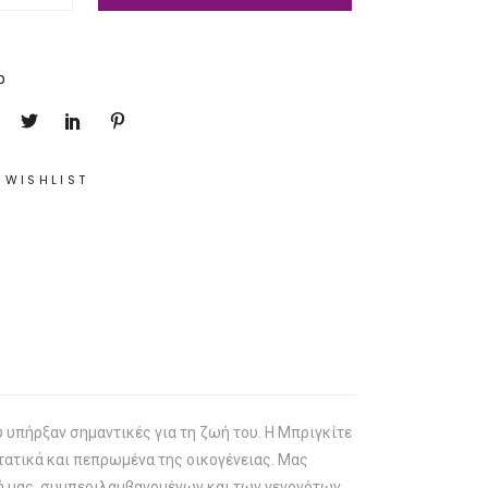
p
 WISHLIST
υ υπήρξαν σημαντικές για τη ζωή του. Η Μπριγκίτε
στατικά και πεπρωμένα της οικογένειας. Μας
ωή μας, συμπεριλαμβανομένων και των γεγονότων,