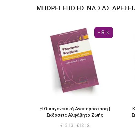
ΜΠΟΡΕΙ ΕΠΙΣΗΣ ΝΑ ΣΑΣ ΑΡΕΣΕΙ
-8%
Η Οικογενειακή Αναπαράσταση |
Κ
Εκδόσεις Αλφάβητο Ζωής
Ε
Original
Η
€
13.13
€
12.12
price
τρέχουσα
was:
τιμή