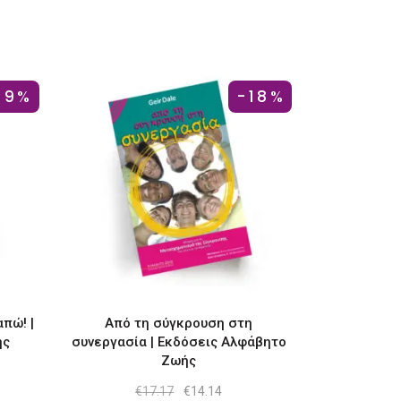
19%
-18%
πώ! |
Από τη σύγκρουση στη
ής
συνεργασία | Εκδόσεις Αλφάβητο
Ζωής
ουσα
Original
Η
€
17.17
€
14.14