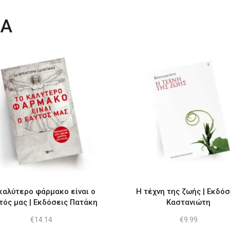
ΤΑ
καλύτερο φάρμακο είναι ο
Η τέχνη της ζωής | Εκδόσ
τός μας | Εκδόσεις Πατάκη
Καστανιώτη
€
14.14
€
9.99