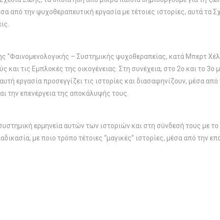
έσα από την ψυχοθεραπευτική εργασία με τέτοιες ιστορίες, αυτά τα 
ις.
ς “Φαινομενολογικής – Συστημικής ψυχοθεραπείας, κατά Μπερτ Χέλλιν
 και τις Εμπλοκές της οικογένειας. Στη συνέχεια, στο 2ο και το 3ο μ
 αυτή εργασία προσεγγίζει τις ιστορίες και διασαφηνίζουν, μέσα α
ι την επενέργεια της αποκάλυψής τους.
η συστημική ερμηνεία αυτών των ιστοριών και στη σύνδεσή τους με 
αδικασία, με ποιο τρόπο τέτοιες “μαγικές” ιστορίες, μέσα από την ε