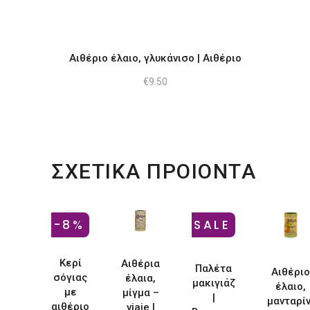
Αιθέριο έλαιο, γλυκάνισο | Αιθέριο
€
9.50
ΣΧΕΤΙΚΑ ΠΡΟΙΟΝΤΑ
Αυτό
-8%
SALE
το
προϊόν
Κερί
Αιθέρια
έχει
Παλέτα
Αιθέριο
σόγιας
έλαια,
μακιγιάζ
πολλαπλές
έλαιο,
με
μίγμα –
|
μανταρίν
παραλλαγές.
αιθέριο
viaje |