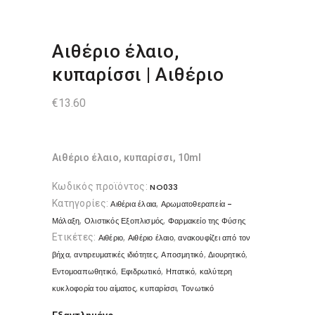
Αιθέριο έλαιο,
κυπαρίσσι | Αιθέριο
€
13.60
Αιθέριο έλαιο, κυπαρίσσι, 10ml
Κωδικός προϊόντος:
NO033
Κατηγορίες:
,
Αιθέρια έλαια
Αρωματοθεραπεία -
,
,
Μάλαξη
Ολιστικός Εξοπλισμός
Φαρμακείο της Φύσης
Ετικέτες:
,
,
Αιθέριο
Αιθέριο έλαιο
ανακουφίζει από τον
,
,
,
,
βήχα
αντιρευματικές ιδιότητες
Αποσμητικό
Διουρητικό
,
,
,
Εντομοαπωθητικό
Εφιδρωτικό
Ηπατικό
καλύτερη
,
,
κυκλοφορία του αίματος
κυπαρίσσι
Τονωτικό