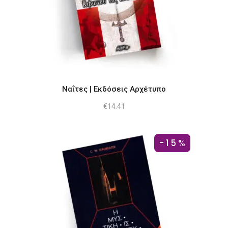
Ναΐτες | Εκδόσεις Αρχέτυπο
€
14.41
-15%