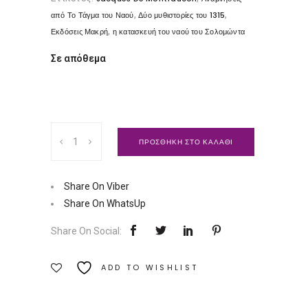
,
,
από Το Τάγμα του Ναού
Δύο μυθιστορίες του 1315
,
Εκδόσεις Μακρή
η κατασκευή του ναού του Σολομώντα
Σε απόθεμα
Αναμνήσεις
ΠΡΟΣΘΗΚΗ ΣΤΟ ΚΑΛΑΘΙ
από
το
τάγμα
Share On Viber
του
Share On WhatsUp
ναού
Share On Social:
|
Εκδόσεις
ADD TO WISHLIST
Μακρή
Ποσότητα