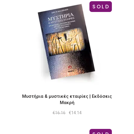
SOLD
-12%
Μυστήρια & μυστικές εταιρίες | Εκδόσεις
Μακρή
Original
Η
€
16.16
€
14.14
price
τρέχουσα
was:
τιμή
€16.16.
είναι:
€14.14.