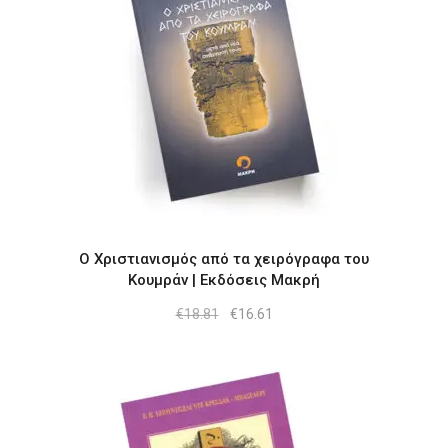
Ο Χριστιανισμός από τα χειρόγραφα του
Κουμράν | Εκδόσεις Μακρή
Original
Η
€
18.81
€
16.61
price
τρέχουσα
was:
τιμή
€18.81.
είναι:
€16.61.