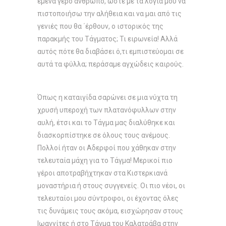
εμένα γέρο άνθρωπο, ώστε με τα λόγια μου να
πιστοποιήσω την αλήθεια και να μαι από τις
γενιές που θα ΄έρθουν, ο ιστορικός της
παρακμής του Τάγματος; Τι ειρωνεία! Αλλά
αυτός πότε θα διαβάσει ό,τι εμπιστεύομαι σε
αυτά τα φύλλα; περάσαμε αγχώδεις καιρούς.
Όπως η καταιγίδα σαρώνει σε μια νύχτα τη
χρυσή υπεροχή των πλατανόφυλλων στην
αυλή, έτσι και το Τάγμα μας διαλύθηκε και
διασκορπίστηκε σε όλους τους ανέμους.
Πολλοί ήταν οι Αδερφοί που χάθηκαν στην
τελευταία μάχη για το Τάγμα! Μερικοί πιο
γέροι αποτραβήχτηκαν στα Κιστερκιανά
μοναστήρια ή στους συγγενείς. Οι πιο νέοι, οι
τελευταίοι μου σύντροφοι, οι έχοντας όλες
τις δυνάμεις τους ακόμα, εισχώρησαν στους
Ιωαννίτες ή στο Τάγμα του Καλατράβα στην