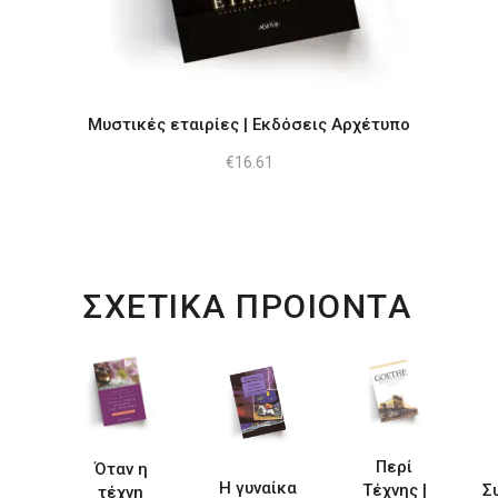
Μυστικές εταιρίες | Εκδόσεις Αρχέτυπο
€
16.61
ΣΧΕΤΙΚΑ ΠΡΟΙΟΝΤΑ
Περί
Όταν η
Η γυναίκα
Τέχνης |
Σ
τέχνη