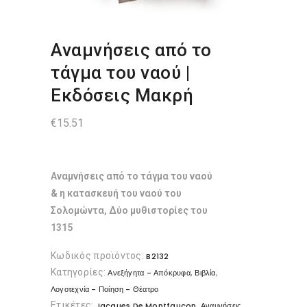
Αναμνήσεις από το
τάγμα του ναού |
Εκδόσεις Μακρή
€
15.51
Αναμνήσεις από το τάγμα του ναού
& η κατασκευή του ναού του
Σολομώντα, Δύο μυθιστορίες του
1315
Κωδικός προϊόντος:
B2132
Κατηγορίες:
,
,
Ανεξήγητα - Απόκρυφα
Βιβλία
Λογοτεχνία - Ποίηση - Θέατρο
Ετικέτες:
,
Jacques De Montfaucon
Αναμνήσεις