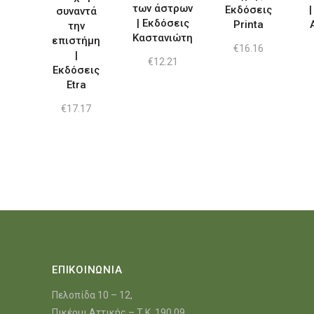
των άστρων
Εκδόσεις
|
συναντά
| Εκδόσεις
Printa
την
Καστανιώτη
επιστήμη
€
16.16
|
€
12.21
Εκδόσεις
Etra
€
17.17
ΕΠΙΚΟΙΝΩΝΙΑ
Πελοπίδα 10 – 12,
Πικέρμι Αττικής – Τ.Κ. 190 09