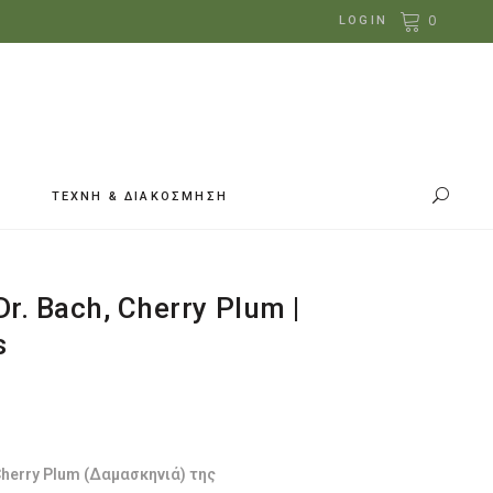
0
LOGIN
ΤΕΧΝΗ & ΔΙΑΚΟΣΜΗΣΗ
r. Bach, Cherry Plum |
s
έχουσα
ή
ι:
.21.
Cherry Plum (Δαμασκηνιά) της