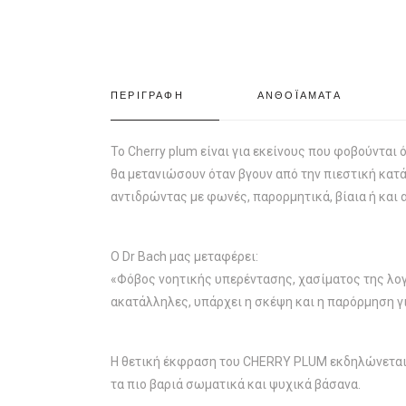
ΠΕΡΙΓΡΑΦΗ
ΑΝΘΟΪΑΜΑΤΑ
Το Cherry plum είναι για εκείνους που φοβούνται 
θα μετανιώσουν όταν βγουν από την πιεστική κατ
αντιδρώντας με φωνές, παρορμητικά, βίαια ή και 
Ο Dr Bach μας μεταφέρει:
«Φόβος νοητικής υπερέντασης, χασίματος της λογι
ακατάλληλες, υπάρχει η σκέψη και η παρόρμηση γι
Η θετική έκφραση του CHERRY PLUM εκδηλώνεται σ
τα πιο βαριά σωματικά και ψυχικά βάσανα.