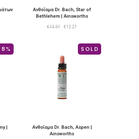
αμάτων
Ανθοΐαμα Dr. Bach, Star of
Bethlehem | Ainsworths
Original
Η
€
13.31
€
12.21
χουσα
price
τρέχουσα
ή
was:
τιμή
ι:
€13.31.
είναι:
.00.
€12.21.
-8%
SOLD
-8%
ny |
Ανθοΐαμα Dr. Bach, Aspen |
Ainsworths