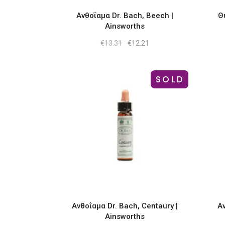
Ανθοΐαμα Dr. Bach, Beech |
Θ
Ainsworths
Original
Η
€
13.31
€
12.21
price
τρέχουσα
was:
τιμή
€13.31.
είναι:
€12.21.
SOLD
-8%
Ανθοΐαμα Dr. Bach, Centaury |
Αν
Ainsworths