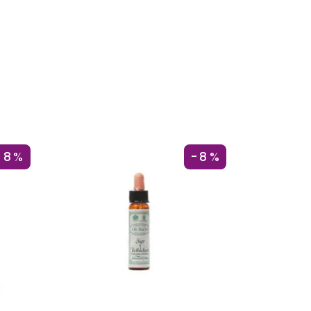
-8%
-8%