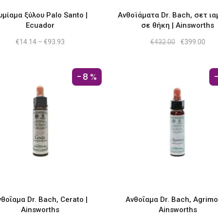
Οι
υμίαμα ξύλου Palo Santo |
Ανθοϊάματα Dr. Bach, σετ ι
επιλογές
Ecuador
σε θήκη | Ainsworths
μπορούν
Price
Original
Η
€
14.14
–
€
93.93
€
432.00
€
399.00
να
range:
price
τρέ
επιλεγούν
€14.14
was:
τιμ
through
€432.00.
είνα
στη
€93.93
€399
-8%
σελίδα
του
προϊόντος
θοΐαμα Dr. Bach, Cerato |
Ανθοΐαμα Dr. Bach, Agrimo
Ainsworths
Ainsworths