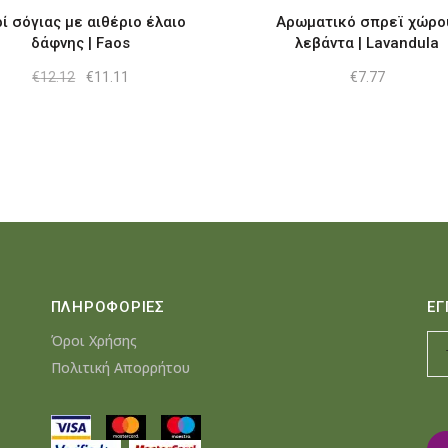
ί σόγιας με αιθέριο έλαιο
Αρωματικό σπρεϊ χώρο
δάφνης | Faos
λεβάντα | Lavandula
Original
Η
€
12.12
€
11.11
€
7.77
price
τρέχουσα
was:
τιμή
€12.12.
είναι:
€11.11.
ΠΛΗΡΟΦΟΡΙΕΣ
ΕΓ
Όροι Χρήσης
Πολιτική Απορρήτου