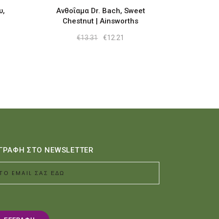
υ,
Ανθοΐαμα Dr. Bach, Sweet
Chestnut | Ainsworths
Original
Η
€
13.31
€
12.21
price
τρέχουσα
was:
τιμή
€13.31.
είναι:
€12.21.
ΓΡΑΦΗ ΣΤΟ NEWSLETTER