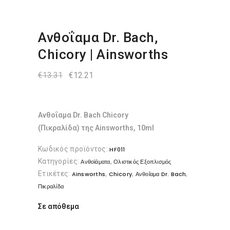
Ανθοΐαμα Dr. Bach,
Chicory | Ainsworths
Original
Η
€
13.31
€
12.21
price
τρέχουσα
was:
τιμή
€13.31.
είναι:
€12.21.
Ανθοΐαμα Dr. Bach Chicory
(Πικραλίδα) της Ainsworths, 10ml
Κωδικός προϊόντος:
HF011
Κατηγορίες:
,
Ανθοϊάματα
Ολιστικός Εξοπλισμός
Ετικέτες:
,
,
,
Ainsworths
Chicory
Ανθοΐαμα Dr. Bach
Πικραλίδα
Σε απόθεμα