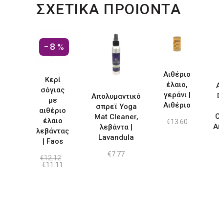
ΣΧΕΤΙΚΑ ΠΡΟΙΟΝΤΑ
-8%
Αιθέριο
Κερί
έλαιο,
σόγιας
γεράνι |
Απολυμαντικό
με
Αιθέριο
σπρεϊ Yoga
αιθέριο
C
Mat Cleaner,
έλαιο
€
13.60
A
λεβάντα |
λεβάντας
Lavandula
| Faos
€
7.77
€
12.12
Original
Η
€
11.11
price
τρέχουσα
was:
τιμή
€12.12.
είναι:
€11.11.