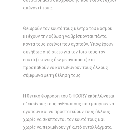
συναισθήματα υποχρέωσης που εκείνοι έχουν
απέναντί τους.
Θεωρούν τον εαυτό τους κέντρο του κόσμου
κι έχουν την αξίωση να βρίσκονται πάντα
κοντά τους εκείνοι που αγαπούν. Υποφέρουν
συνήθως από οίκτο για τον ίδιο τους τον
εαυτό («κανείς δεν με αγαπάει») και
προσπαθούν να κατευθύνουν τους άλλους
σύμφωνα με τη θέληση τους.
Η θετική έκφραση του CHICORY εκδηλώνεται
σ’ εκείνους τους ανθρώπους που μπορούν να
αγαπούν και να προστατεύουν τους άλλους
χωρίς να σκέπτο­νται τον εαυτό τους και
χωρίς να περιμένουν γι’ αυτό ανταλλάγματα.