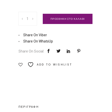
Ανθοΐαμα
ΠΡΟΣΘΗΚΗ ΣΤΟ ΚΑΛΑΘΙ
Dr.
Bach,
Chicory
Share On Viber
|
Share On WhatsUp
Ainsworths
Share On Social:
Ποσότητα
ADD TO WISHLIST
ΠΕΡΙΓΡΑΦΗ