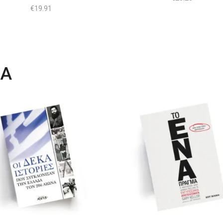
€
19.91
ΤΑ