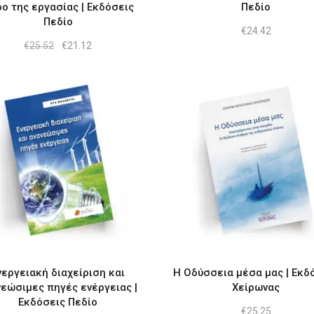
ο της εργασίας | Εκδόσεις
Πεδίο
Πεδίο
€
24.42
Original
Η
€
25.52
€
21.12
price
τρέχουσα
was:
τιμή
€25.52.
είναι:
€21.12.
νεργειακή διαχείριση και
Η Οδύσσεια μέσα μας | Εκδ
νεώσιμες πηγές ενέργειας |
Χείρωνας
Εκδόσεις Πεδίο
€
25.25