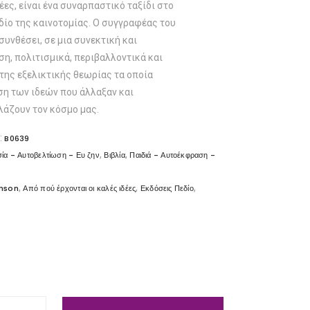
έες, είναι ένα συναρπαστικό ταξίδι στο
δίο της καινοτομίας. Ο συγγραφέας του
συνθέσει, σε μια συνεκτική και
η, πολιτισμικά, περιβαλλοντικά και
της εξελικτικής θεωρίας τα οποία
ση των ιδεών που άλλαξαν και
λάζουν τον κόσμο μας.
:
B0639
,
,
ία - Αυτοβελτίωση - Ευ ζην
Βιβλία
Παιδιά - Αυτοέκφραση -
,
,
,
hnson
Από πού έρχονται οι καλές ιδέες
Εκδόσεις Πεδίο
α