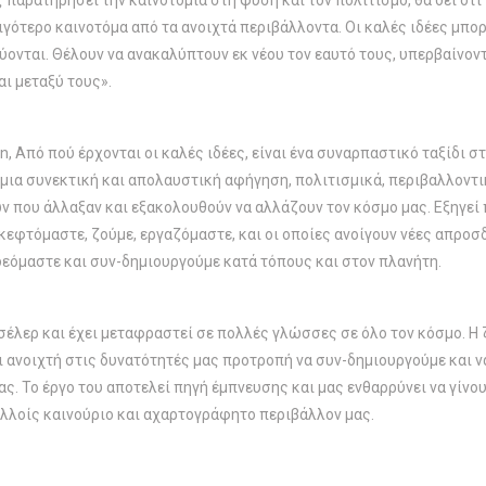
ς παρατηρήσει την καινοτομία στη φύση και τον πολιτισμό, θα δει ό
ιγότερο καινοτόμα από τα ανοιχτά περιβάλλοντα. Οι καλές ιδέες μπορ
ύονται. Θέλουν να ανακαλύπτουν εκ νέου τον εαυτό τους, υπερβαίνοντ
ι μεταξύ τους».
, Από πού έρχονται οι καλές ιδέες, είναι ένα συναρπαστικό ταξίδι σ
μια συνεκτική και απολαυστική αφήγηση, πολιτισμικά, περιβαλλοντι
 που άλλαξαν και εξακολουθούν να αλλάζουν τον κόσμο μας. Εξηγεί π
εφτόμαστε, ζούμε, εργαζόμαστε, και οι οποίες ανοίγουν νέες απροσδ
νδεόμαστε και συν-δημιουργούμε κατά τόπους και στον πλανήτη.
εστ σέλερ και έχει μεταφραστεί σε πολλές γλώσσες σε όλο τον κόσμο.
 ανοιχτή στις δυνατότητές μας προτροπή να συν-δημιουργούμε και ν
ς. Το έργο του αποτελεί πηγή έμπνευσης και μας ενθαρρύνει να γίνου
λλοίς καινούριο και αχαρτογράφητο περιβάλλον μας.