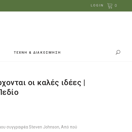
0
LOGIN
ΤΕΧΝΗ & ΔΙΑΚΟΣΜΗΣΗ
χονται οι καλές ιδέες |
Πεδίο
έχουσα
ή
ι:
.72.
ημου συγγραφέα Steven Johnson, Από πού