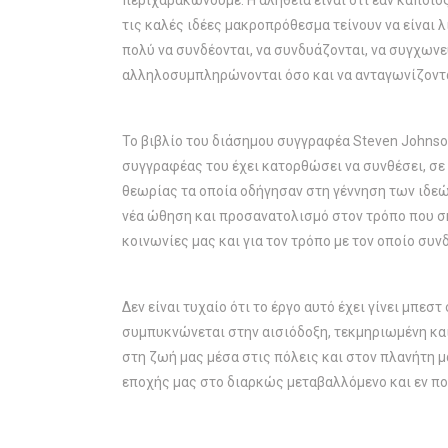
περιχαρακώνουμε. Η αλήθεια είναι ότι εάν κάποιο
τις καλές ιδέες μακροπρόθεσμα τείνουν να είναι λ
πολύ να συνδέονται, να συνδυάζονται, να συγχωνε
αλληλοσυμπληρώνονται όσο και να ανταγωνίζοντα
Το βιβλίο του διάσημου συγγραφέα Steven Johnson
συγγραφέας του έχει κατορθώσει να συνθέσει, σε 
θεωρίας τα οποία οδήγησαν στη γέννηση των ιδεών
νέα ώθηση και προσανατολισμό στον τρόπο που σκ
κοινωνίες μας και για τον τρόπο με τον οποίο συ
Δεν είναι τυχαίο ότι το έργο αυτό έχει γίνει μπ
συμπυκνώνεται στην αισιόδοξη, τεκμηριωμένη και
στη ζωή μας μέσα στις πόλεις και στον πλανήτη μα
εποχής μας στο διαρκώς μεταβαλλόμενο και εν πο