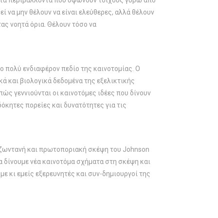
τι τα περιβάλλοντα που υψώνουν τοίχους γύρω από
εί να μην θέλουν να είναι ελεύθερες, αλλά θέλουν
ας νοητά όρια. Θέλουν τόσο να
το πολύ ενδιαφέρον πεδίο της καινοτομίας. Ο
κά και βιολογικά δεδομένα της εξελικτικής
ώς γεννιούνται οι καινοτόμες ιδέες που δίνουν
όκητες πορείες και δυνατότητες για τις
 Η ζωντανή και πρωτοποριακή σκέψη του Johnson
α δίνουμε νέα καινοτόμα σχήματα στη σκέψη και
με κι εμείς εξερευνητές και συν-δημιουργοί της