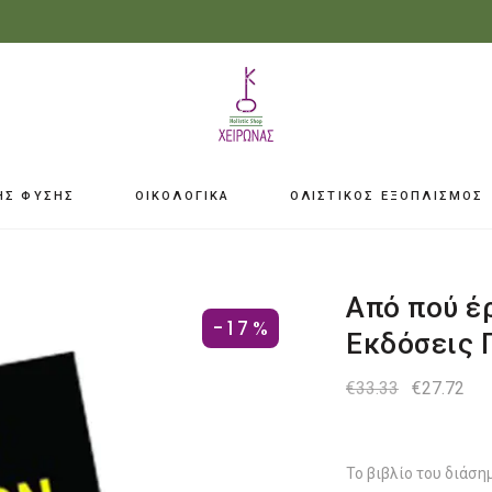
ΗΣ ΦΥΣΗΣ
ΟΙΚΟΛΟΓΙΚΑ
ΟΛΙΣΤΙΚΟΣ ΕΞΟΠΛΙΣΜΟΣ
Από πού έρ
-17%
Εκδόσεις 
Original
Η
€
33.33
€
27.72
price
τρ
was:
τιμ
€33.33.
είνα
€27
Το βιβλίο του διάσ