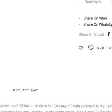
Ποσότητα
πού
έρχονται
οι
Share On Viber
καλές
Share On WhatsU
ιδέες
Share On Social:
|
Εκδόσεις
ADD TO
Πεδίο
Ποσότητα
ΡΩΤΗΣΤΕ ΜΑΣ
λογία του βιβλίου, αυτή είναι ότι έχει μεγαλύτερη χρησιμότητα για μ