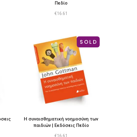
Πεδίο
€
16.61
SOLD
όσεις
Η συναισθηματική νοημοσύνη των
παιδιών | Εκδόσεις Πεδίο
€
16.61