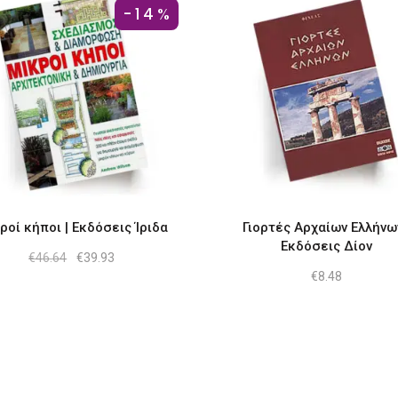
-14%
ροί κήποι | Εκδόσεις Ίριδα
Γιορτές Αρχαίων Ελλήνων
Εκδόσεις Δίον
Original
Η
€
46.64
€
39.93
price
τρέχουσα
€
8.48
was:
τιμή
€46.64.
είναι:
€39.93.