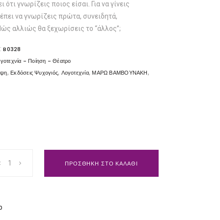
ότι γνωρίζεις ποιος είσαι. Για να γίνεις
έπει να γνωρίζεις πρώτα, συνειδητά,
Πώς αλλιώς θα ξεχωρίσεις το “άλλος”;
:
B0328
γοτεχνία - Ποίηση - Θέατρο
,
,
,
,
υψη
Εκδόσεις Ψυχογιός
Λογοτεχνία
ΜΑΡΩ ΒΑΜΒΟΥΝΑΚΗ
ΠΡΟΣΘΗΚΗ ΣΤΟ ΚΑΛΑΘΙ
ν
p