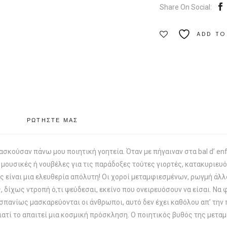
Share On Social:
ADD TO
ΡΩΤΗΣΤΕ ΜΑΣ
ασκούσαν πάνω μου ποιητική γοητεία. Όταν με πήγαιναν στα bal d’ e
, μουσικές ή νουβέλες για τις παράδοξες τούτες γιορτές, κατακυριευ
ος είναι μια ελευθερία απόλυτη! Οι χοροί μεταμφιεσμένων, ρωγμή άλλ
 δίχως ντροπή ό,τι ψεύδεσαι, εκείνο που ονειρευόσουν να είσαι. Να
σπανίως μασκαρεύονται οι άνθρωποι, αυτό δεν έχει καθόλου απ’ την π
γιατί το απαιτεί μια κοσμική πρόσκληση. Ο ποιητικός βυθός της μετα