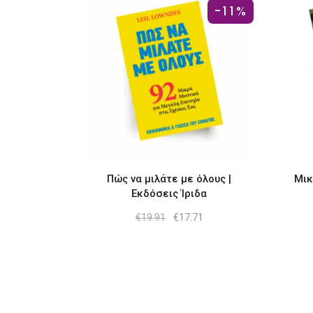
-11%
Πώς να μιλάτε με όλους |
Μικ
Εκδόσεις Ίριδα
Original
Η
€
19.91
€
17.71
price
τρέχουσα
was:
τιμή
€19.91.
είναι:
€17.71.