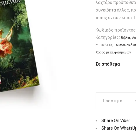
λαχτάρα προϋποθέτει 
συνειδητά άλλος, πρ
ποιος όντως είσαι. 
Κωδικός προϊόντος
Κατηγορίες:
,
Βιβλία
Λο
Ετικέτες:
Αυτοανακάλ
Χορός μεταμφιεσμένων
Σε απόθεμα
Χορός
Ποσότητα
μεταμφιεσμένω
|
Εκδόσεις
Share On Viber
Ψυχογιός
Share On WhatsU
Ποσότητα