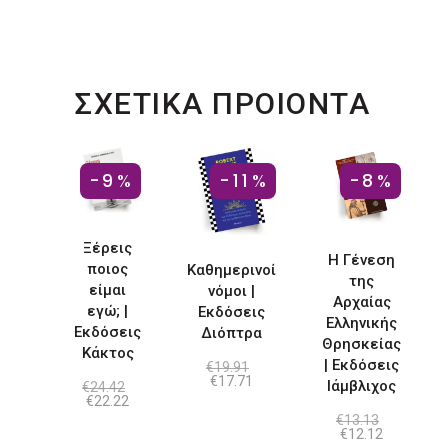
ΣΧΕΤΙΚΑ ΠΡΟΙΟΝΤΑ
-9%
-11%
-8%
Ξέρεις
Η Γένεση
ποιος
Καθημερινοί
της
είμαι
νόμοι |
Αρχαίας
εγώ; |
Εκδόσεις
Ελληνικής
Εκδόσεις
Διόπτρα
Θρησκείας
Κάκτος
| Εκδόσεις
€
19.91
Original
Η
€
17.71
Ιάμβλιχος
€
24.42
price
τρέχουσα
Original
Η
€
22.22
was:
τιμή
price
τρέχουσα
€
13.13
€19.91.
είναι:
was:
τιμή
Original
Η
€
12.12
€17.71.
€24.42.
είναι:
price
τρέχουσα