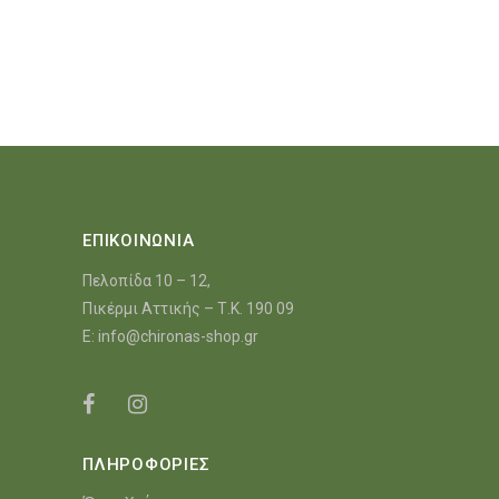
€22.22.
was:
τιμή
€13.13.
είναι:
€12.12.
ΕΠΙΚΟΙΝΩΝΙΑ
Πελοπίδα 10 – 12,
Πικέρμι Αττικής – Τ.Κ. 190 09
E:
info@chironas-shop.gr
ΠΛΗΡΟΦΟΡΙΕΣ