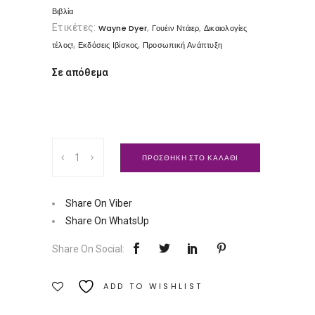
Βιβλία
Ετικέτες:
,
,
Wayne Dyer
Γουέιν Ντάιερ
Δικαιολογίες
,
,
τέλος!
Εκδόσεις Ιβίσκος
Προσωπική Ανάπτυξη
Σε απόθεμα
Δικαιολογίες
ΠΡΟΣΘΗΚΗ ΣΤΟ ΚΑΛΑΘΙ
ΤΕΛΟΣ!
|
Εκδόσεις
Share On Viber
Ιβίσκος
Share On WhatsUp
Ποσότητα
Share On Social:
ADD TO WISHLIST