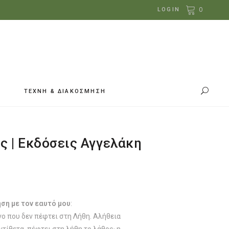
0
LOGIN
ΤΕΧΝΗ & ΔΙΑΚΟΣΜΗΣΗ
ς | Εκδόσεις Αγγελάκη
έχουσα
ή
ι:
.41.
ηση με τον εαυτό μου
:
ίνο που δεν πέφτει στη Λήθη. Αλήθεια