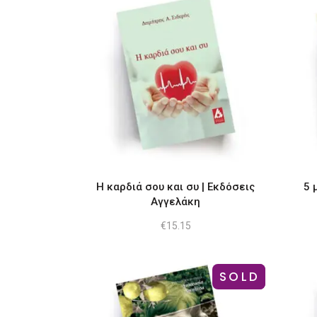
Η καρδιά σου και συ | Εκδόσεις
5 
Αγγελάκη
€
15.15
SOLD
-11%