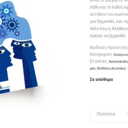
είναι το αξέχαστο. Α
λήθη και το λάθος έχ
αντίθετο του σωστού
μην ξεχασθεί, σαν τ
άλλα λόγια, Αλήθεια ε
πρέπει να ξεχασθεί.
Κωδικός προϊόντος
Κατηγορίες:
Αυτογνωσ
Ετικέτες:
Αυτοανακάλ
,
,
μου
Εκδόσεις Αγγελάκη
Σε απόθεμα
εγώ
Ποσότητα
&
εμείς