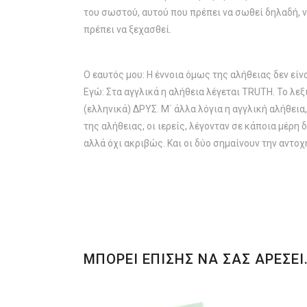
του σωστού, αυτού που πρέπει να σωθεί δηλαδή, να
πρέπει να ξεχασθεί.
Ο εαυτός μου: Η έννοια όμως της αλήθειας δεν είνα
Εγώ: Στα αγγλικά η αλήθεια λέγεται TRUTH. Το λεξ
(ελληνικά) ΔΡΥΣ. Μ΄ άλλα λόγια η αγγλική αλήθεια
της αλήθειας, οι ιερείς, λέγονταν σε κάποια μέρη 
αλλά όχι ακριβώς. Και οι δύο σημαίνουν την αντοχ
ΜΠΟΡΕΙ ΕΠΙΣΗΣ ΝΑ ΣΑΣ ΑΡΕΣΕΙ