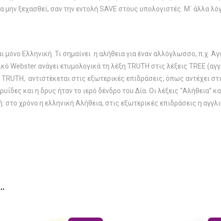
 μην ξεχασθεί, σαν την εντολή SAVE στους υπολογιστές. Μ΄ άλλα λόγια,
ι μόνο Ελληνική. Τι σημαίνει η αλήθεια για έναν αλλόγλωσσο, π.χ. Άγ
ικό Webster ανάγει ετυμολογικά τη λέξη TRUTH στις λέξεις TREE (αγγλ
, TRUTH, αντιστέκεται στις εξωτερικές επιδράσεις, όπως αντέχει στι
δρυΐδες και η δρυς ήταν το ιερό δένδρο του Δία. Οι λέξεις “Αλήθεια” κ
ή: στο χρόνο η ελληνική Αλήθεια, στις εξωτερικές επιδράσεις η αγγλικ
…