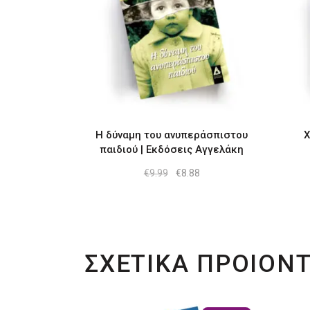
Η δύναμη του ανυπεράσπιστου
Χ
παιδιού | Εκδόσεις Αγγελάκη
Original
Η
€
9.99
€
8.88
price
τρέχουσα
was:
τιμή
€9.99.
είναι:
€8.88.
ΣΧΕΤΙΚΑ ΠΡΟΙΟΝ