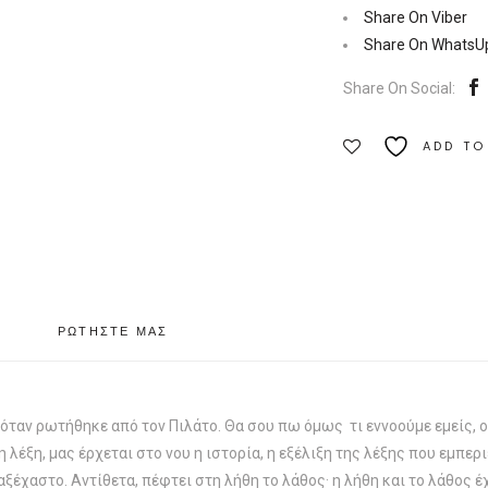
|
Share On Viber
Εκδόσεις
Share On WhatsU
Αγγελάκη
Share On Social:
Ποσότητα
ADD TO
ΡΩΤΗΣΤΕ ΜΑΣ
όταν ρωτήθηκε από τον Πιλάτο. Θα σου πω όμως τι εννοούμε εμείς, ο
έξη, μας έρχεται στο νου η ιστορία, η εξέλιξη της λέξης που εμπερι
αξέχαστο. Αντίθετα, πέφτει στη λήθη το λάθος· η λήθη και το λάθος έχο