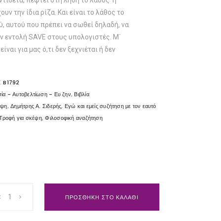
ντίθετα, πέφτει στη λήθη το λάθος· η
ουν την ίδια ρίζα. Και είναι το λάθος το
, αυτού που πρέπει να σωθεί δηλαδή, να
ην εντολή SAVE στους υπολογιστές. Μ΄
ίναι για μας ό,τι δεν ξεχνιέται ή δεν
:
B1792
,
ία - Αυτοβελτίωση - Ευ ζην
Βιβλία
,
,
υψη
Δημήτρης Α. Σιδερής
Εγώ και εμείς συζήτηση με τον εαυτό
,
Τροφή για σκέψη
Φιλοσοφική αναζήτηση
ΠΡΟΣΘΗΚΗ ΣΤΟ ΚΑΛΑΘΙ