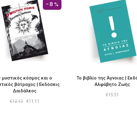
-8%
 μυστικός κόσµος και ο
Το βιβλίο της Άγνοιας | Εκδ
τικός βάτραχος | Εκδόσεις
Αλφάβητο Ζωής
Δαιδάλεος
€
15.51
Original
Η
€
12.12
€
11.11
price
τρέχουσα
was:
τιμή
€12.12.
είναι:
€11.11.