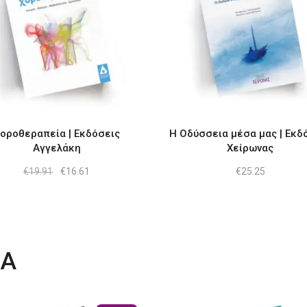
οροθεραπεία | Εκδόσεις
Η Οδύσσεια μέσα μας | Εκδ
Αγγελάκη
Χείρωνας
Original
Η
€
19.91
€
16.61
€
25.25
price
τρέχουσα
was:
τιμή
€19.91.
είναι:
€16.61.
ΤΑ