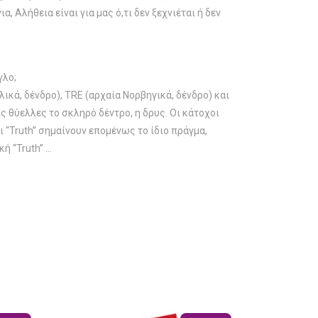
 Αλήθεια είναι για μας ό,τι δεν ξεχνιέται ή δεν
γλο;
ικά, δένδρο), TRE (αρχαία Νορβηγικά, δένδρο) και
ς θύελλες το σκληρό δέντρο, η δρυς. Οι κάτοχοι
αι “Truth” σημαίνουν επομένως το ίδιο πράγμα,
ή “Truth” …