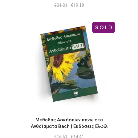
Original
Η
€
21.21
€
19.19
price
τρέχουσα
was:
τιμή
€21.21.
είναι:
€19.19.
SOLD
-13%
Μέθοδος Ασκήσεων πάνω στα
Ανθοϊάματα Bach | Εκδόσεις Ελφίλ
Original
Η
€
16.61
€
14.41