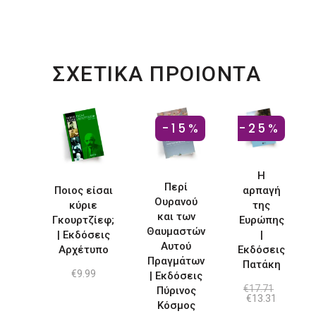
ΣΧΕΤΙΚΑ ΠΡΟΙΟΝΤΑ
-15%
-25%
Η
Περί
Ποιος είσαι
αρπαγή
Ουρανού
κύριε
της
και των
Γκουρτζίεφ;
Ευρώπης
Θαυμαστών
| Εκδόσεις
|
Αυτού
Αρχέτυπο
Εκδόσεις
Πραγμάτων
Πατάκη
€
9.99
| Εκδόσεις
€
17.71
Πύρινος
Original
Η
€
13.31
Κόσμος
price
τρέχουσ