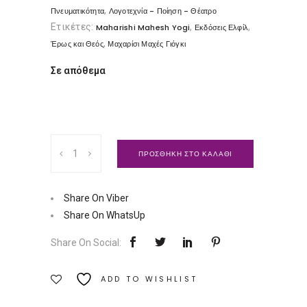
,
Πνευματικότητα
Λογοτεχνία - Ποίηση - Θέατρο
Ετικέτες:
,
,
Maharishi Mahesh Yogi
Εκδόσεις Ελφίλ
,
Έρως και Θεός
Μαχαρίσι Μαχές Γιόγκι
Σε απόθεμα
Έρως
ΠΡΟΣΘΗΚΗ ΣΤΟ ΚΑΛΑΘΙ
και
Θεός
|
Share On Viber
Εκδόσεις
Share On WhatsUp
Ελφίλ
Share On Social:
Ποσότητα
ADD TO WISHLIST