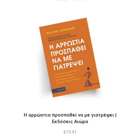
price
τρέχουσα
was:
τιμή
€16.61.
είναι:
€14.41.
Η αρρώστια προσπαθεί να με γιατρέψει |
Εκδόσεις Αιώρα
€
19.91