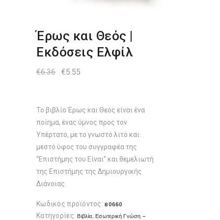
Έρως και Θεός |
Εκδόσεις Ελφίλ
Original
Η
€
6.36
€
5.55
price
τρέχουσα
was:
τιμή
€6.36.
είναι:
€5.55.
Το βιβλίο Έρως και Θεός είναι ένα
ποίημα, ένας ύμνος προς τον
Υπέρτατο, με το γνωστό λιτό και
μεστό ύφος του συγγραφέα της
“Επιστήμης του Είναι” και θεμελιωτή
της Επιστήμης της Δημιουργικής
Διάνοιας.
Κωδικός προϊόντος:
B0660
Κατηγορίες:
,
Βιβλία
Εσωτερική Γνώση -