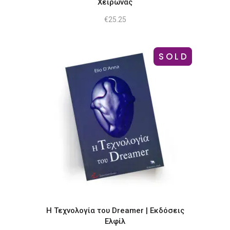
Χείρωνας
€
25.25
SOLD
-10%
Η Τεχνολογία του Dreamer | Εκδόσεις
Ελφίλ