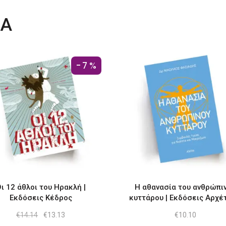
ΤΑ
-7%
ι 12 άθλοι του Ηρακλή |
Η αθανασία του ανθρώπι
Εκδόσεις Κέδρος
κυττάρου | Εκδόσεις Αρχέ
Original
Η
€
14.14
€
13.13
€
10.10
price
τρέχουσα