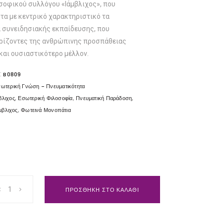
σοφικού συλλόγου «Ιάμβλιχος», που
τα με κεντρικό χαρακτηριστικό τα
 συνειδησιακής εκπαίδευσης, που
ορίζοντες της ανθρώπινης προσπάθειας
και ουσιαστικότερο μέλλον.
:
B0809
ωτερική Γνώση - Πνευματικότητα
,
,
,
βλιχος
Εσωτερική Φιλοσοφία
Πνευματική Παράδοση
,
μβλιχος
Φωτεινά Μονοπάτια
ΠΡΟΣΘΗΚΗ ΣΤΟ ΚΑΛΑΘΙ