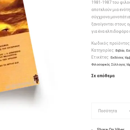
1981-1987 του φιλο
αποτελούν μια ενότη
σύγχρονα μονοπάτια
ξανοίγονται στους 
για ένα ελπιδοφόρο 
Κωδικός προϊόντος
Κατηγορίες:
,
Βιβλία
Εσ
Ετικέτες:
Εκδόσεις Ιάμ
Φιλοσοφικός Σύλλογος Ιά
Σε απόθεμα
Φωτεινά
Ποσότητα
μονοπάτια
|
Εκδόσεις
Share On Viber