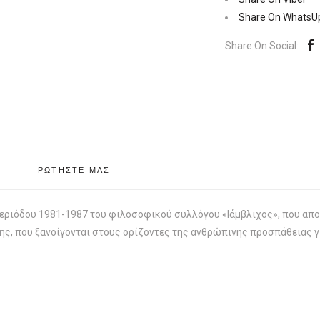
Ιάμβλιχος
Share On WhatsU
Ποσότητα
Share On Social:
ΡΩΤΗΣΤΕ ΜΑΣ
 περιόδου 1981-1987 του φιλοσοφικού συλλόγου «Ιάμβλιχος», που απο
ς, που ξανοίγονται στους ορίζοντες της ανθρώπινης προσπάθειας γ