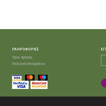
was:
τιμή
€14.14.
είναι:
€13.13.
ΠΛΗΡΟΦΟΡΙΕΣ
ΕΓ
Όροι Χρήσης
Πολιτική Απορρήτου