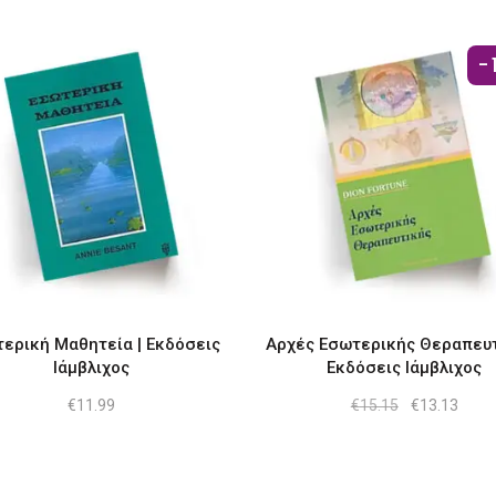
€13.13.
είναι:
€11.1
-
ερική Μαθητεία | Εκδόσεις
Αρχές Εσωτερικής Θεραπευτ
Ιάμβλιχος
Εκδόσεις Ιάμβλιχος
Original
Η
€
11.99
€
15.15
€
13.13
price
τρέχ
was:
τιμή
€15.15.
είναι:
€13.1