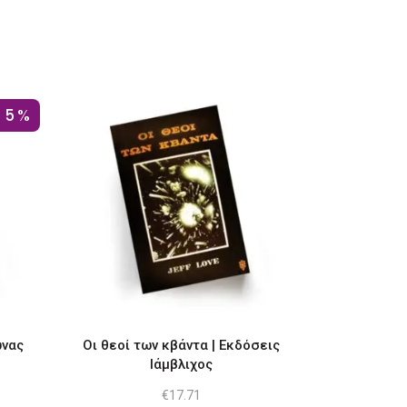
15%
ωνας
Οι θεοί των κβάντα | Εκδόσεις
Ιάμβλιχος
ουσα
€
17.71