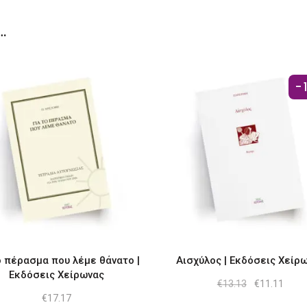
…
-
ο πέρασμα που λέμε θάνατο |
Αισχύλος | Εκδόσεις Χείρ
Εκδόσεις Χείρωνας
Original
Η
€
13.13
€
11.11
price
τρέχ
€
17.17
was:
τιμή