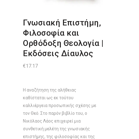
Γνωσιακή Eπιστήμη,
Φιλοσοφία και
Oρθόδοξη Θεολογία |
Εκδόσεις Δίαυλος
€
17.17
Η αναζήτηση της αλήθειας
καθίσταται ως εκ τούτου
καλλιέργεια προσωπικής σχέσης με
τον Θεό. Στο παρόν βιβλίο του, ο
Νικόλαος Λάος επιχειρεί μια
συνθετική μελέτη της γνωσιακής
επιστήμης, της φιλοσοφίας και της