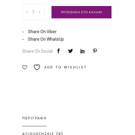
Γνωσιακή
ΠΡΟΣΘΗΚΗ ΣΤΟ ΚΑΛΑΘΙ
Eπιστήμη,
Φιλοσοφία
και
Share On Viber
Oρθόδοξη
Share On WhatsUp
Θεολογία
Share On Social:
|
Εκδόσεις
ADD TO WISHLIST
Δίαυλος
Ποσότητα
ΠΕΡΙΓΡΑΦΗ
ΑΞΙΟΛΟΓΗΣΕΙΣ (0)