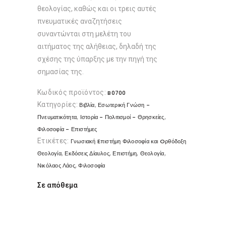
θεολογίας, καθώς και οι τρεις αυτές
πνευματικές αναζητήσεις
συναντώνται στη μελέτη του
αιτήματος της αλήθειας, δηλαδή της
σχέσης της ύπαρξης με την πηγή της
σημασίας της.
Κωδικός προϊόντος:
B0700
Κατηγορίες:
,
Βιβλία
Εσωτερική Γνώση -
,
,
Πνευματικότητα
Ιστορία - Πολιτισμοί - Θρησκείες
Φιλοσοφία - Επιστήμες
Ετικέτες:
Γνωσιακή Eπιστήμη Φιλοσοφία και Oρθόδοξη
,
,
,
,
Θεολογία
Εκδόσεις Δίαυλος
Επιστήμη
Θεολογία
,
Νικόλαος Λάος
Φιλοσοφία
Σε απόθεμα