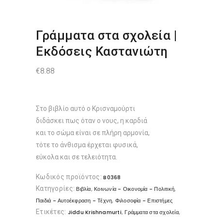
Γράμματα στα σχολεία |
Εκδόσεις Καστανιώτη
€
8.88
Στο βιβλίο αυτό ο Κρισναμούρτι
διδάσκει πως όταν ο νους, η καρδιά
και το σώμα είναι σε πλήρη αρμονία,
τότε το άνθισμα έρχεται φυσικά,
εύκολα και σε τελειότητα.
Κωδικός προϊόντος:
B0368
Κατηγορίες:
,
,
Βιβλία
Κοινωνία - Οικονομία - Πολιτική
,
Παιδιά - Αυτοέκφραση - Τέχνη
Φιλοσοφία - Επιστήμες
Ετικέτες:
,
,
Jiddu Krishnamurti
Γράμματα στα σχολεία