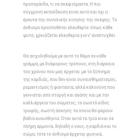
προπαγάνδα, τι να σκεφτόμαστε. Η πιο
σύγχρονη εκπαίδευση είναι αυτό και όχι η
έρευνα της συνολικής κίνησης της σκέψης. Το
άνθισμα προϋποθέτει ελευθερία· όπως κάθε
φυτό, χρειάζεται ελευθερία για ν’ αναπτυχθεί.
Θα ασχοληθούμε με αυτό το θέμα σε κάθε
γράμμα, με διάφορους τρόπους, στη διάρκεια
του χρόνου που μας έρχεται: με το ξύπνημα
της καρδιάς, που δεν είναι συναισθηματισμός,
ρομαντισμός ή φαντασία, αλλά καλοσύνη που
γεννιέται από στοργή και αγάπη· και με την
καλλιέργεια του σώματος, το σωστό είδος
τροφής, σωστή άσκηση: τα οποία θα φέρουν
βαθιά ευαισθησία. Όταν αυτά τα τρία είναι σε
πλήρη αρμονία, δηλαδή ο νους, η καρδιά και το
σώμα, τότε το άνθισμα έρχεται φυσικά,