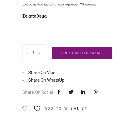
,
,
Εκδόσεις Καστανιώτη
Κρισναμούρτι
Φιλοσοφία
Σε απόθεμα
Γράμματα
ΠΡΟΣΘΗΚΗ ΣΤΟ ΚΑΛΑΘΙ
στα
σχολεία
|
Share On Viber
Εκδόσεις
Share On WhatsUp
Καστανιώτη
Share On Social:
Ποσότητα
ADD TO WISHLIST