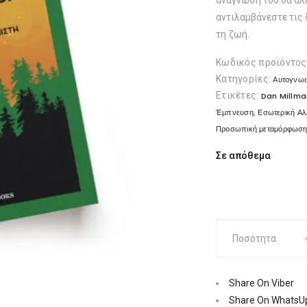
ανάγνωσή του θα αλλ
αντιλαμβάνεστε τις 
τη ζωή.
Κωδικός προϊόντος
Κατηγορίες:
Αυτογνωσ
Ετικέτες:
Dan Millma
,
Έμπνευση
Εσωτερική Αλ
Προσωπική μεταμόρφωσ
Σε απόθεμα
H
Ποσότητα
Κρυφή
Σχολή
|
Share On Viber
Εκδόσεις
Share On WhatsU