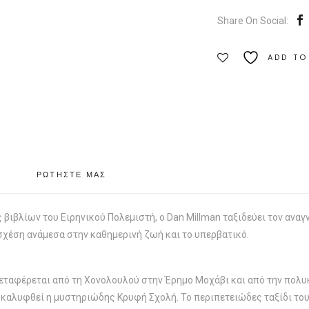
Key
Share On Social:
Books
Ποσότητα
ADD TO
ΡΩΤΗΣΤΕ ΜΑΣ
 βιβλίων του Ειρηνικού Πολεμιστή, ο Dan Millman ταξιδεύει τον ανα
 σχέση ανάμεσα στην καθημερινή ζωή και το υπερβατικό.
 μεταφέρεται από τη Χονολουλού στην Έρημο Μοχάβι και από την πολ
οκαλυφθεί η μυστηριώδης Κρυφή Σχολή. Το περιπετειώδες ταξίδι του