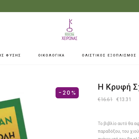
ΗΣ ΦΥΣΗΣ
ΟΙΚΟΛΟΓΙΚΑ
ΟΛΙΣΤΙΚΟΣ ΕΞΟΠΛΙΣΜΟΣ
H Κρυφή Σ
-20%
Original
Η
€
16.61
€
13.31
price
τρ
was:
τιμ
€16.61.
είνα
€13
Το βιβλίο αυτό θα α
παραδόξου, του χιού