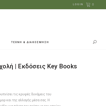
0
LOGIN
ΤΕΧΝΗ & ΔΙΑΚΟΣΜΗΣΗ
χολή | Εκδόσεις Key Books
έχουσα
ή
ι:
.31.
φυπνίσει τις κρυφές δυνάμεις του
μορ και της αλλαγής μέσα σας. Η