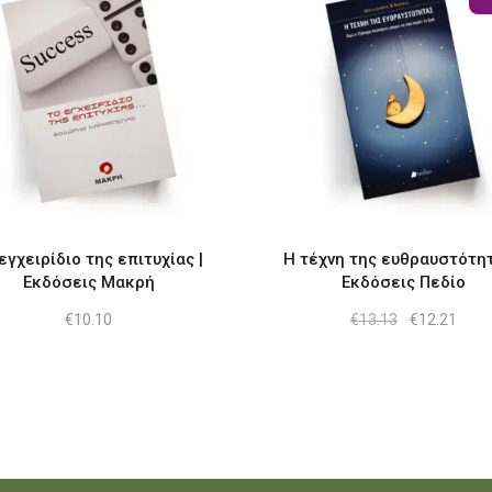
εγχειρίδιο της επιτυχίας |
Η τέχνη της ευθραυστότητ
Εκδόσεις Μακρή
Εκδόσεις Πεδίο
Original
Η
€
10.10
€
13.13
€
12.21
price
τρέχ
was:
τιμή
€13.13.
είναι
€12.2