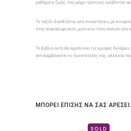
μαθήματα ζωής, που μέχρι πρότινος κρύβονταν ακ
To ταξίδι διανθίζεται από συναντήσεις με συναρ
στην ανακάλυψη ενός μυστικού τόσο παλιού όσο ο
Το βιβλίο αυτό θα αφυπνίσει τις κρυφές δυνάμεις
αντιλαμβάνεστε τις δυνατότητές σας, αλλά και την
ΜΠΟΡΕΙ ΕΠΙΣΗΣ ΝΑ ΣΑΣ ΑΡΕΣΕΙ
SOLD
-10%