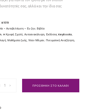
άξει για πάντα τον τρόπο με τον οποίον
δυνατότητές σας, αλλά και την ίδια σας
:
B1019
,
ία - Αυτοβελτίωση - Ευ ζην
Βιβλία
,
,
,
,
n
H Κρυφή Σχολή
Αυτοανακάλυψη
Εκδόσεις KeyBooks
,
,
,
,
λαγή
Μαθήματα ζωής
Νταν Μίλμαν
Πνευματική Αναζήτηση
η
ΠΡΟΣΘΗΚΗ ΣΤΟ ΚΑΛΑΘΙ
p