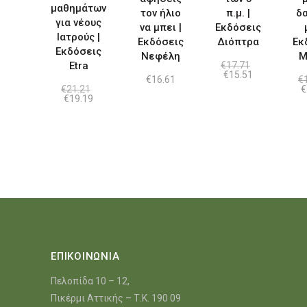
μαθημάτων
τον ήλιο
π.μ. |
δ
για νέους
να μπει |
Εκδόσεις
Ιατρούς |
Εκδόσεις
Διόπτρα
Εκ
Εκδόσεις
Νεφέλη
Μ
Etra
€
17.71
Original
Η
€
15.51
€
16.61
€
price
τρέχουσα
O
€
21.21
€
was:
τιμή
Original
Η
p
€
19.19
€17.71.
είναι:
price
τρέχουσα
w
€15.51.
was:
τιμή
€
€21.21.
είναι:
€19.19.
ΕΠΙΚΟΙΝΩΝΙΑ
Πελοπίδα 10 – 12,
Πικέρμι Αττικής – Τ.Κ. 190 09