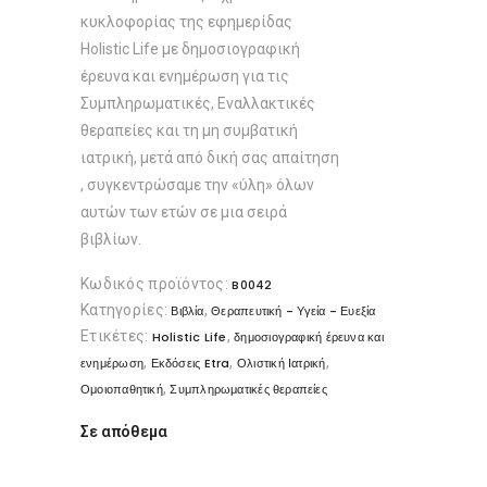
κυκλοφορίας της εφημερίδας
Holistic Life με δημοσιογραφική
έρευνα και ενημέρωση για τις
Συμπληρωματικές, Εναλλακτικές
θεραπείες και τη μη συμβατική
ιατρική, μετά από δική σας απαίτηση
, συγκεντρώσαμε την «ύλη» όλων
αυτών των ετών σε μια σειρά
βιβλίων.
Κωδικός προϊόντος:
B0042
Κατηγορίες:
,
Βιβλία
Θεραπευτική - Υγεία - Ευεξία
Ετικέτες:
,
Holistic Life
δημοσιογραφική έρευνα και
,
,
,
ενημέρωση
Εκδόσεις Etra
Ολιστική Ιατρική
,
Ομοιοπαθητική
Συμπληρωματικές θεραπείες
Σε απόθεμα