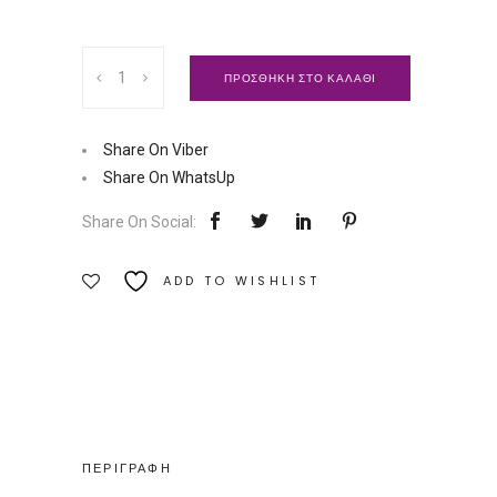
Holistic
ΠΡΟΣΘΗΚΗ ΣΤΟ ΚΑΛΑΘΙ
Life,
επιλογές
2004-
Share On Viber
2010,
Share On WhatsUp
Ομοιοπαθητική
Share On Social:
Τόμος
Α
ADD TO WISHLIST
|
Εκδόσεις
Etra
Ποσότητα
ΠΕΡΙΓΡΑΦΗ