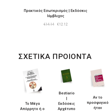
Πρακτικός Εσωτερισμός | Εκδόσεις
Ιάμβλιχος
Original
Η
€
14.14
€
12.12
price
τρέχουσα
was:
τιμή
€14.14.
είναι:
€12.12.
ΣΧΕΤΙΚΑ ΠΡΟΙΟΝΤΑ
Bestiario
Αν το
|
προσφυγικό
Το Μέγα
Εκδόσεις
ήταν
Απόρρητο ή ο
Αρχέτυπο