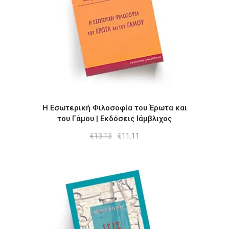
Η Εσωτερική Φιλοσοφία του Έρωτα και
του Γάμου | Εκδόσεις Ιάμβλιχος
Original
Η
€
13.13
€
11.11
price
τρέχουσα
was:
τιμή
€13.13.
είναι:
€11.11.