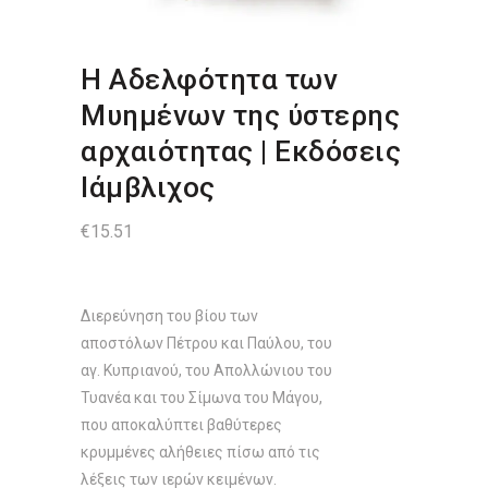
Η Αδελφότητα των
Μυημένων της ύστερης
αρχαιότητας | Εκδόσεις
Ιάμβλιχος
€
15.51
Διερεύνηση του βίου των
αποστόλων Πέτρου και Παύλου, του
αγ. Κυπριανού, του Απολλώνιου του
Τυανέα και του Σίμωνα του Μάγου,
που αποκαλύπτει βαθύτερες
κρυμμένες αλήθειες πίσω από τις
λέξεις των ιερών κειμένων.