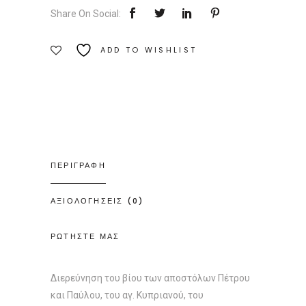
Share On Social:
αρχαιότητας
|
ADD TO WISHLIST
Εκδόσεις
Ιάμβλιχος
Ποσότητα
ΠΕΡΙΓΡΑΦΗ
ΑΞΙΟΛΟΓΗΣΕΙΣ (0)
ΡΩΤΗΣΤΕ ΜΑΣ
Διερεύνηση του βίου των αποστόλων Πέτρου
και Παύλου, του αγ. Κυπριανού, του