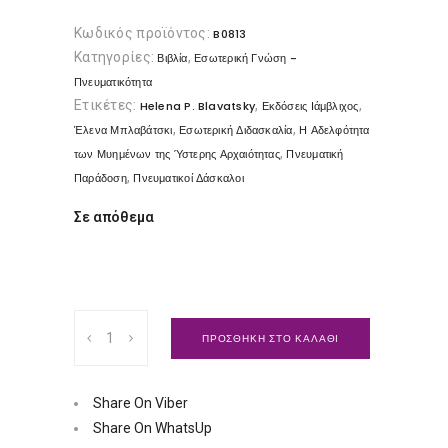
Κωδικός προϊόντος:
B0813
Κατηγορίες:
,
Βιβλία
Εσωτερική Γνώση -
Πνευματικότητα
Ετικέτες:
,
,
Helena P. Blavatsky
Εκδόσεις Ιάμβλιχος
,
,
Έλενα Μπλαβάτσκι
Εσωτερική Διδασκαλία
Η Αδελφότητα
,
των Μυημένων της Ύστερης Αρχαιότητας
Πνευματική
,
Παράδοση
Πνευματικοί Δάσκαλοι
Σε απόθεμα
Η
ΠΡΟΣΘΗΚΗ ΣΤΟ ΚΑΛΑΘΙ
Αδελφότητα
των
Μυημένων
Share On Viber
της
Share On WhatsUp
ύστερης