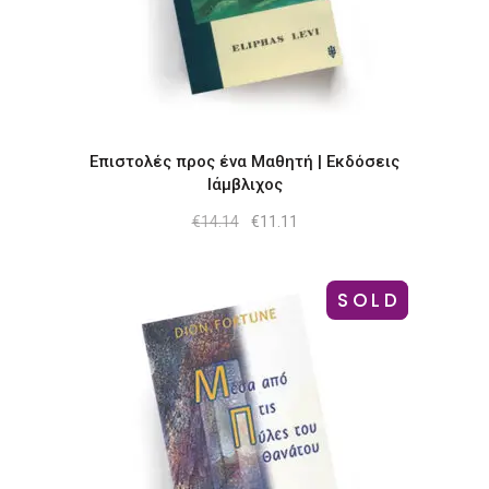
Επιστολές προς ένα Μαθητή | Εκδόσεις
Ιάμβλιχος
Original
Η
€
14.14
€
11.11
price
τρέχουσα
was:
τιμή
€14.14.
είναι:
€11.11.
SOLD
-17%