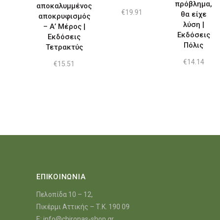
πρόβλημα,
αποκαλυμμένος
€
19.91
θα είχε
αποκρυφισμός
λύση |
– Α’ Μέρος |
Εκδόσεις
Εκδόσεις
Πόλις
Τετρακτύς
€
14.14
€
15.51
ΕΠΙΚΟΙΝΩΝΙΑ
Πελοπίδα 10 – 12,
Πικέρμι Αττικής – Τ.Κ. 190 09
E:
info@chironas-shop.gr