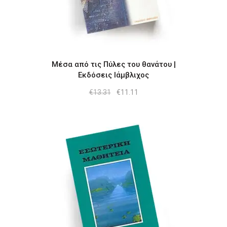
Μέσα από τις Πύλες του θανάτου |
Εκδόσεις Ιάμβλιχος
Original
Η
€
13.31
€
11.11
price
τρέχουσα
was:
τιμή
€13.31.
είναι:
€11.11.