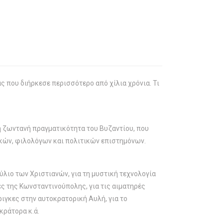
ς που διήρκεσε περισσότερο από χίλια χρόνια. Τι
η ζωντανή πραγματικότητα του Βυζαντίου, που
ικών, φιλολόγων και πολιτικών επιστημόνων.
ύλιο των Χριστιανών, για τη μυστική τεχνολογία
ίες της Κωνσταντινούπολης, για τις αιματηρές
ριγκες στην αυτοκρατορική Αυλή, για το
κράτορα κ.ά.