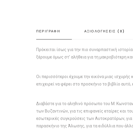
ΠΕΡΙΓΡΑΦΗ
ΑΞΙΟΛΟΓΗΣΕΙΣ (0)
Πρόκειται ίσως για την πιο συναρπαστική ιστορία
ξέρουμε όμως στ’ αλήθεια για τη μακροβιότερη κα
Οι περισσότεροι έχουμε την εικόνα μιας ισχυρής
επιχειρεί να φέρει στο προσκήνιο το βιβλίο αυτ
Διαβάστε για το αληθινό πρόσωπο του Μ. Κωνσταντ
των Βυζαντινών, για τις επιφανείς εταίρες και το
εσωτερικές συγκρούσεις των Αυτοκρατόρων, για το
παρασκήνιο της Άλωσης, για τα ειδύλλια που άλλα