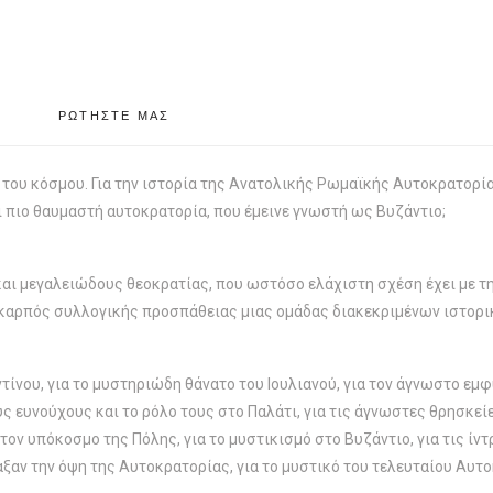
ΡΩΤΗΣΤΕ ΜΑΣ
 του κόσμου. Για την ιστορία της Ανατολικής Ρωμαϊκής Αυτοκρατορία
ι πιο θαυμαστή αυτοκρατορία, που έμεινε γνωστή ως Βυζάντιο;
 και μεγαλειώδους θεοκρατίας, που ωστόσο ελάχιστη σχέση έχει με τ
ό, καρπός συλλογικής προσπάθειας μιας ομάδας διακεκριμένων ιστορ
ίνου, για το μυστηριώδη θάνατο του Ιουλιανού, για τον άγνωστο εμφ
υς ευνούχους και το ρόλο τους στο Παλάτι, για τις άγνωστες θρησκε
ν υπόκοσμο της Πόλης, για το μυστικισμό στο Βυζάντιο, για τις ίντ
ξαν την όψη της Αυτοκρατορίας, για το μυστικό του τελευταίου Αυτο