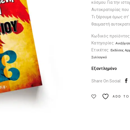
κόσμου. Για την ιστ
Αυτοκρατορίας που 
Τι ξέρουμε όμως στ’
θαυμαστή αυτοκρατο
Κωδικός προϊόντος
Κατηγορίες:
Ανεξήγητ
Ετικέτες:
Εκδόσεις Αρ
Συλλογικό
Εξαντλημένο
Share On Social:
ADD TO