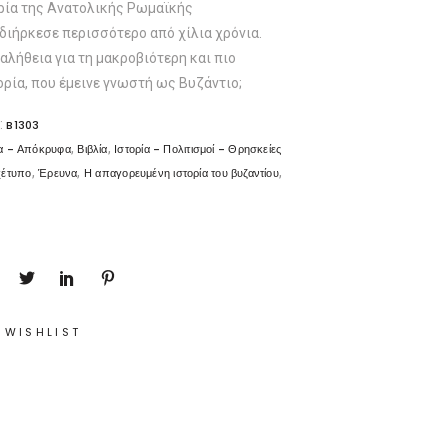
ορία της Ανατολικής Ρωμαϊκής
διήρκεσε περισσότερο από χίλια χρόνια.
 αλήθεια για τη μακροβιότερη και πιο
ρία, που έμεινε γνωστή ως Βυζάντιο;
:
B1303
,
,
α - Απόκρυφα
Βιβλία
Ιστορία - Πολιτισμοί - Θρησκείες
,
,
,
χέτυπο
Έρευνα
Η απαγορευμένη ιστορία του βυζαντίου
 WISHLIST