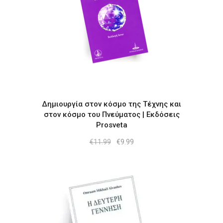
Δημιουργία στον κόσμο της Τέχνης και
στον κόσμο του Πνεύματος | Εκδόσεις
Prosveta
Original
Η
€
11.99
€
9.99
price
τρέχουσα
was:
τιμή
€11.99.
είναι:
€9.99.