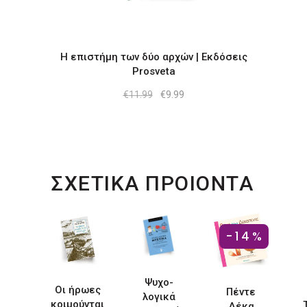
Η επιστήμη των δύο αρχών | Εκδόσεις
Prosveta
Original
Η
€
11.99
€
9.99
price
τρέχουσα
was:
τιμή
€11.99.
είναι:
€9.99.
ΣΧΕΤΙΚΑ ΠΡΟΙΟΝΤΑ
-14%
Ψυχο-
Οι ήρωες
Πέντε
λογικά
κοιμούνται
Δέκα