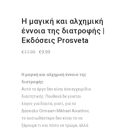
Η μαγική και αλχημική
έννοια της διατροφής |
Εκδόσεις Prosveta
Original
Η
€
11.99
€
9.99
price
τρέχουσα
was:
τιμή
€11.99.
είναι:
€9.99.
Η μαγική και αλχημική έννοια της
διατροφής
:
Αυτό το έργο δεν είναι ένα εγχειρίδιο
διαιτητικής. Πουθενά δε γίνεται
λόγος για δίαιτα, γιατί, για το
Δάσκαλο Omraam Mikhael Aivanhov,
το ουσιωδέστερο δεν είναι το να
ξέρουμε τι και πόσο να τρώμε, αλλά