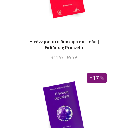
Η γέννηση στα διάφορα επίπεδα |
Εκδόσεις Prosveta
Original
Η
€
11.99
€
9.99
price
τρέχουσα
was:
τιμή
€11.99.
είναι:
€9.99.
-17%