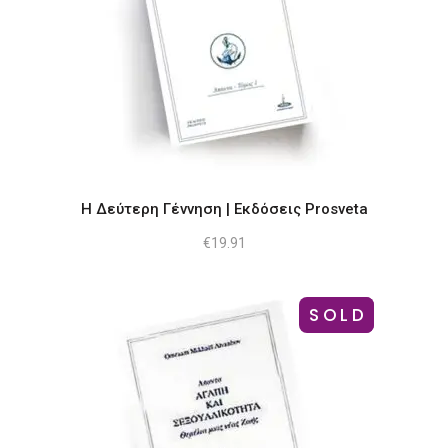
Η Δεύτερη Γέννηση | Εκδόσεις Prosveta
€
19.91
SOLD
-11%