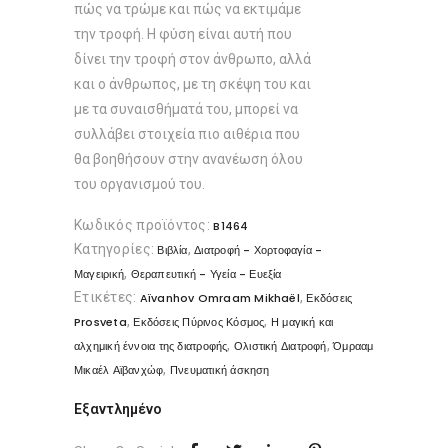
πώς να τρώμε και πώς να εκτιμάμε
την τροφή. Η φύση είναι αυτή που
δίνει την τροφή στον άνθρωπο, αλλά
και ο άνθρωπος, με τη σκέψη του και
με τα συναισθήματά του, μπορεί να
συλλάβει στοιχεία πιο αιθέρια που
θα βοηθήσουν στην ανανέωση όλου
του οργανισμού του.
Κωδικός προϊόντος:
B1464
Κατηγορίες:
,
Βιβλία
Διατροφή - Χορτοφαγία -
,
Μαγειρική
Θεραπευτική - Υγεία - Ευεξία
Ετικέτες:
,
Aïvanhov Omraam Mikhaël
Εκδόσεις
,
,
Prosveta
Εκδόσεις Πύρινος Κόσμος
Η μαγική και
,
,
αλχημική έννοια της διατροφής
Ολιστική Διατροφή
Όμρααμ
,
Μικαέλ Αϊβανχώφ
Πνευματική άσκηση
Εξαντλημένο