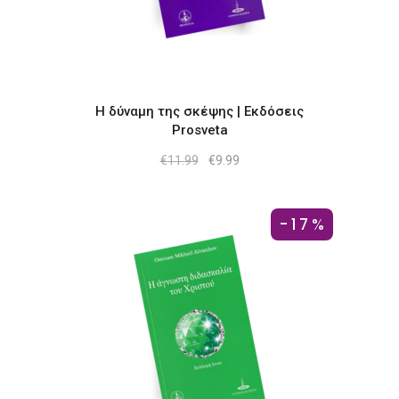
Η δύναμη της σκέψης | Εκδόσεις
Prosveta
Original
Η
€
11.99
€
9.99
price
τρέχουσα
was:
τιμή
€11.99.
είναι:
€9.99.
-17%