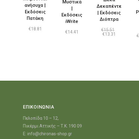
Μυστικά
ανήσυχα |
Δεκαπέντε
|
Εκδόσεις
Ρ
| Εκδόσεις
Εκδόσεις
Πατάκη
Διόπτρα
iWrite
€
18.81
€
15.51
€
14.41
Original
Η
€
13.31
€
price
τρέχουσα
was:
τιμή
€15.51.
είναι:
€13.31.
ΕΠΙΚΟΙΝΩΝΙΑ
Πελοπίδα 10 – 12,
Πικέρμι Αττικής – Τ.Κ. 190 09
E:
info@chironas-shop.gr