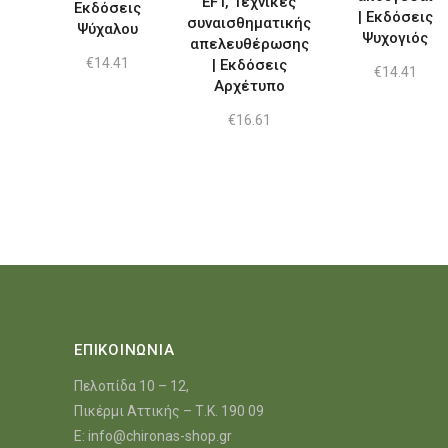
ΕFT, Τεχνικές
Εκδόσεις
| Εκδόσεις
συναισθηματικής
Ψύχαλου
Ψυχογιός
απελευθέρωσης
€
14.41
| Εκδόσεις
€
14.41
Αρχέτυπο
€
16.61
ΕΠΙΚΟΙΝΩΝΙΑ
Πελοπίδα 10 – 12,
Πικέρμι Αττικής – Τ.Κ. 190 09
E:
info@chironas-shop.gr