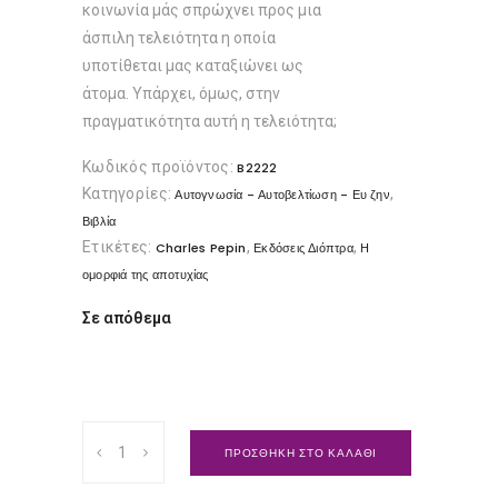
κοινωνία μάς σπρώχνει προς μια
άσπιλη τελειότητα η οποία
υποτίθεται μας καταξιώνει ως
άτομα. Υπάρχει, όμως, στην
πραγματικότητα αυτή η τελειότητα;
Κωδικός προϊόντος:
B2222
Κατηγορίες:
,
Αυτογνωσία - Αυτοβελτίωση - Ευ ζην
Βιβλία
Ετικέτες:
,
,
Charles Pepin
Εκδόσεις Διόπτρα
Η
ομορφιά της αποτυχίας
Σε απόθεμα
Η
ΠΡΟΣΘΗΚΗ ΣΤΟ ΚΑΛΑΘΙ
ομορφιά
της