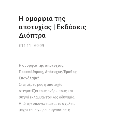
Η ομορφιά της
αποτυχίας | Εκδόσεις
Διόπτρα
Original
Η
€
11.11
€
9.99
price
τρέχουσα
was:
τιμή
€11.11.
είναι:
€9.99.
Η ομορφιά της αποτυχίας,
Προσπάθησες, Απέτυχες, Έμαθες,
Επανάλαβε!
:
Στις μέρες μας η αποτυχία
στιγματίζει τους ανθρώπους και
συχνά εκλαμβάνεται ως αδυναμία.
Από την οικογένεια και το σχολείο
μέχρι τους χώρους εργασίας, η