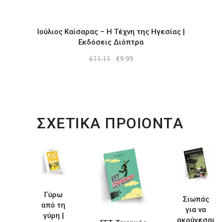
Ιούλιος Καίσαρας – Η Τέχνη της Ηγεσίας |
Εκδόσεις Διόπτρα
Original
Η
€
11.11
€
9.99
price
τρέχουσα
was:
τιμή
€11.11.
είναι:
€9.99.
ΣΧΕΤΙΚΑ ΠΡΟΙΟΝΤΑ
Γύρω
Σιωπάς
από τη
για να
γύρη |
ακούγεσαι