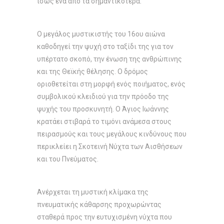
ίσως ένα από τα σημαντικότερα.
Ο μεγάλος μυστικιστής του 16ου αιώνα
καθοδηγεί την ψυχή στο ταξίδι της για τον
υπέρτατο σκοπό, την ένωση της ανθρώπινης
και της Θεϊκής θέλησης. Ο δρόμος
οριοθετείται στη μορφή ενός ποιήματος, ενός
συμβολικού κλειδιού για την πρόοδο της
ψυχής του προσκυνητή. Ο Άγιος Ιωάννης
κρατάει στιβαρά το τιμόνι ανάμεσα στους
πειρασμούς και τους μεγάλους κινδύνους που
περικλείει η Σκοτεινή Νύχτα των Αισθήσεων
και του Πνεύματος.
Ανέρχεται τη μυστική κλίμακα της
πνευματικής κάθαρσης προχωρώντας
σταθερά προς την ευτυχισμένη νύχτα που