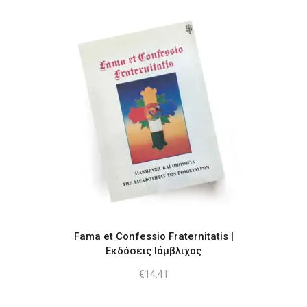
was:
τιμή
€19.19.
είναι:
€16.16.
Fama et Confessio Fraternitatis |
Εκδόσεις Ιάμβλιχος
€
14.41