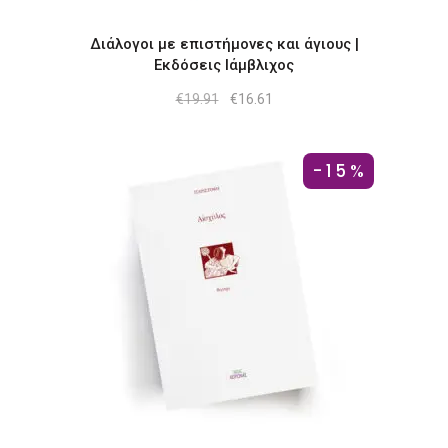
Διάλογοι με επιστήμονες και άγιους |
Εκδόσεις Ιάμβλιχος
Original
Η
€
19.91
€
16.61
price
τρέχουσα
was:
τιμή
€19.91.
είναι:
€16.61.
-15%