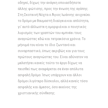
οδηγεί, δίχως την ανάγκη οποιασδήποτε
άλλης φώτισης, προς την ένωση της αγάπης.
Στη Σκοτεινή Νύχτα ο Άγιος Ιωάννης ανιχνεύει
το δρόμο με θαυμαστή διαύγεια και απλότητα,
γι’ αυτό άλλωστε η ομορφιά και ο ποιητικός
λυρισμός των γραπτών του εμπνέει τους
αναγνώστες εδώ και τετρακόσια χρόνια. Το
μήνυμά του είναι το ίδιο ζωντανό και
συναρπαστικό, όπως ακριβώς και για τους
πρώτους αναγνώστες του. Είναι αδύνατον να
μελετήσει κανείς τούτο το έργο δίχως να
πεισθεί πως αναφέρεται σε έναν απόλυτα
ασφαλή δρόμο. Ίσως υπάρχουν και άλλοι
δρόμοι λιγότερο δύσκολοι, αλλά κανείς τόσο
ασφαλής και άμεσος, όσο εκείνος της
χριστιανικής σύνθεσης.