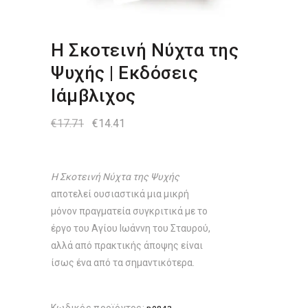
Η Σκοτεινή Νύχτα της
Ψυχής | Εκδόσεις
Ιάμβλιχος
Original
Η
€
17.71
€
14.41
price
τρέχουσα
was:
τιμή
€17.71.
είναι:
€14.41.
Η Σκοτεινή Νύχτα της Ψυχής
αποτελεί ουσιαστικά μια μικρή
μόνον πραγματεία συγκριτικά με το
έργο του Αγίου Ιωάννη του Σταυρού,
αλλά από πρακτικής άποψης είναι
ίσως ένα από τα σημαντικότερα.