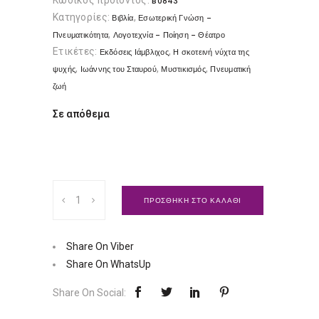
Κωδικός προϊόντος:
B0843
Κατηγορίες:
,
Βιβλία
Εσωτερική Γνώση -
,
Πνευματικότητα
Λογοτεχνία - Ποίηση - Θέατρο
Ετικέτες:
,
Εκδόσεις Ιάμβλιχος
Η σκοτεινή νύχτα της
,
,
,
ψυχής
Ιωάννης του Σταυρού
Μυστικισμός
Πνευματική
ζωή
Σε απόθεμα
Η
ΠΡΟΣΘΗΚΗ ΣΤΟ ΚΑΛΑΘΙ
Σκοτεινή
Νύχτα
της
Share On Viber
Ψυχής
Share On WhatsUp
|
Share On Social:
Εκδόσεις
Ιάμβλιχος