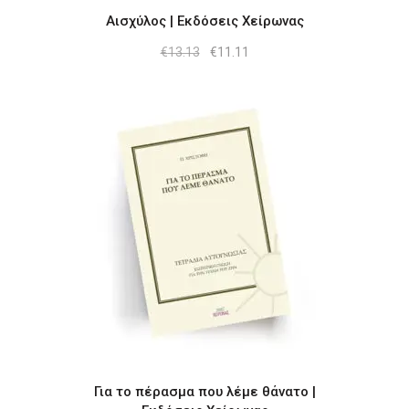
Αισχύλος | Εκδόσεις Χείρωνας
Original
Η
€
13.13
€
11.11
price
τρέχουσα
was:
τιμή
€13.13.
είναι:
€11.11.
Για το πέρασμα που λέμε θάνατο |