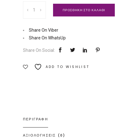
Η
ΠΡΟΣΘΗΚΗ ΣΤΟ ΚΑΛΑΘΙ
Θεωρία
της
Επιλογής
Share On Viber
στη
Share On WhatsUp
Πράξη
Share On Social:
|
Εκδόσεις
ADD TO WISHLIST
Θυμάρι
Ποσότητα
ΠΕΡΙΓΡΑΦΗ
ΑΞΙΟΛΟΓΗΣΕΙΣ (0)