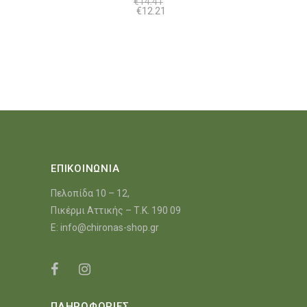
€
14.41
€17.17.
Original
Η
€
12.21
price
τρέχουσα
was:
τιμή
€14.41.
είναι:
€12.21.
ΕΠΙΚΟΙΝΩΝΙΑ
Πελοπίδα 10 – 12,
Πικέρμι Αττικής – Τ.Κ. 190 09
E:
info@chironas-shop.gr
ΠΛΗΡΟΦΟΡΙΕΣ