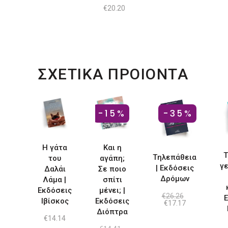
€
20.20
ΣΧΕΤΙΚΑ ΠΡΟΙΟΝΤΑ
-15%
-35%
H γάτα
Και η
Τ
Tηλεπάθεια
του
αγάπη;
γε
| Eκδόσεις
Δαλάι
Σε ποιο
Δρόμων
Λάμα |
σπίτι
Εκδόσεις
μένει; |
€
26.26
Ε
Ιβίσκος
Εκδόσεις
Original
Η
€
17.17
price
τρέχουσα
Διόπτρα
was:
τιμή
€
14.14
€26.26.
είναι: