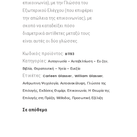
επικοινωνία), με την Γλώσσα του
Εξωτερικού Ελέγχου (που επιφέρει
την απώλεια της επικοινωνίας), με
σκοπό να καταδείξει πόσο
διαμετρικά αντίθετες μεταξύ τους
είναι αυτές οι δύο γλώσσες.
Κωδικός προϊόντος:
B1193
Κατηγορίες:
,
Αυτογνωσία - Αυτοβελτίωση - Ευ ζην
,
Βιβλία
Θεραπευτική - Υγεία - Ευεξία
Ετικέτες:
,
,
Carleen Glasser.
William Glasser
,
,
Ανθρωπινη Ψυχολογία
Αυτοανακάλυψη
Γλώσσα της
,
,
,
Επιλογής
Εκδόσεις Θυμάρι
Επικοινωνία
Η Θεωρία της
,
,
Επιλογής στη Πράξη
Μέθοδος
Προσωπική Εξέλιξη
Σε απόθεμα