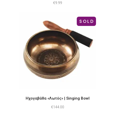
€
9.99
SOLD
Ηχογαβάθα «Λωτός» | Singing Bowl
€
144.00