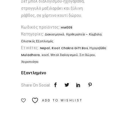
Σετ μπολ διαλογισμού-ηχογαβάθα,
στρογγυλό μαξιλαράκι και ξύλινη
ράβδος, σε χάρτινο κουτί δώρου.
Κωδικός προϊόντος:
HM009
Κατηγορίες:
,
,
Διακοσμητικά
Ηχοθεραπεία - Κύμβαλα
Ολιστικός Εξοπλισμός
Ετικέτες:
,
,
Nepal
Root Chakra Gift Box
Ηχογαβάθα
,
,
,
,
Muladhara
κουτί
Μπολ διαλογισμού
Σετ δώρου
Χειροποίητο
Εξαντλημένο
Share On Social:
ADD TO WISHLIST