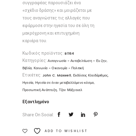
συγγραφέας παρουσιάζει ένα
«σχέδιο δράσης» και μοιράζεται με
τους αναγνώστες τις αλλαγές που
εφάρμοσε στην ηγεσία του σε όλη τη
μακρόχρονη και επιτυχημένη
καριέρα του.
Κωδικός προϊόντος:
B1164
Κατηγορίες:
,
Αυτογνωσία - Αυτοβελτίωση - Ευ ζην
,
Βιβλία
Κοινωνία - Οικονομία - Πολιτική
Ετικέτες:
,
,
John C. Maxwell
Εκδόσεις Κλειδάριθμος
,
,
Ηγεσία
Ηγεσία σε έναν μεταβαλλόμενο κόσμο
,
Προσωπική Ανάπτυξη
Τζον Μάξγουελ
Εξαντλημένο
Share On Social:
ADD TO WISHLIST