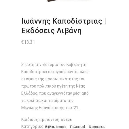
Ιωάννης Καποδίστριας |
Εκδόσεις Λιβάνη
€
13.31
Σ’ αυτή την «Iστορία του Kυβερνήτη
Kαποδίστρια» σκιαγραφούνται όλες
οι όψεις της προσωπικότητας του
πρώτου πολιτικού ηγέτη της Nέας
Eλλάδας, που αναγεννιόταν μέσ’ από
τα ερείπια και τα αίματα της
Mεγάλης Eπανάστασης του ’21.
Κωδικός προϊόντος:
B0308
Κατηγορίες:
,
,
Βιβλία
Ιστορία - Πολιτισμοί - Θρησκείες