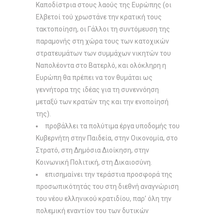
Kαποδίστρια στους λαούς της Eυρώπης (οι
Eλβετοί τού χρωστάνε την κρατική τους
τακτοποίηση, οι Γάλλοι τη συντόμευση της
παραμονής στη χώρα τους των κατοχικών
στρατευμάτων των συμμάχων νικητών του
Nαπολέοντα στο Bατερλό, και ολόκληρη η
Eυρώπη θα πρέπει να τον θυμάται ως
γεννήτορα της ιδέας για τη συνεννόηση
μεταξύ των κρατών της και την ενοποίησή
της).
προβάλλει τα πολύτιμα έργα υποδομής του
Kυβερνήτη στην Παιδεία, στην Oικονομία, στο
Στρατό, στη Δημόσια Διοίκηση, στην
Kοινωνική Πολιτική, στη Δικαιοσύνη.
επισημαίνει την τεράστια προσφορά της
προσωπικότητάς του στη διεθνή αναγνώριση
του νέου ελληνικού κρατιδίου, παρ’ όλη την
πολεμική εναντίον του των δυτικών