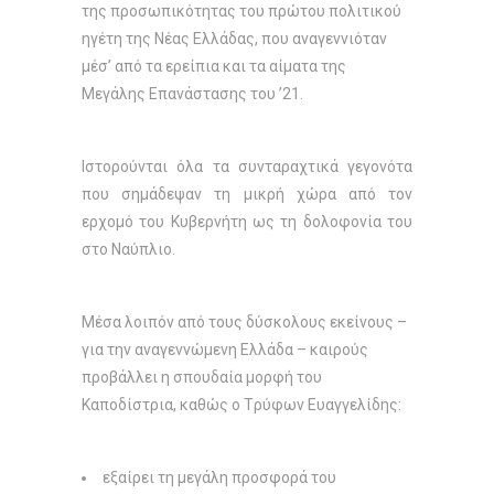
της προσωπικότητας του πρώτου πολιτικού
ηγέτη της Nέας Eλλάδας, που αναγεννιόταν
μέσ’ από τα ερείπια και τα αίματα της
Mεγάλης Eπανάστασης του ’21.
Ιστορούνται όλα τα συνταραχτικά γεγονότα
που σημάδεψαν τη μικρή χώρα από τον
ερχομό του Kυβερνήτη ως τη δολοφονία του
στο Nαύπλιο.
Mέσα λοιπόν από τους δύσκολους εκείνους –
για την αναγεννώμενη Eλλάδα – καιρούς
προβάλλει η σπουδαία μορφή του
Kαποδίστρια, καθώς ο Tρύφων Eυαγγελίδης:
εξαίρει τη μεγάλη προσφορά του