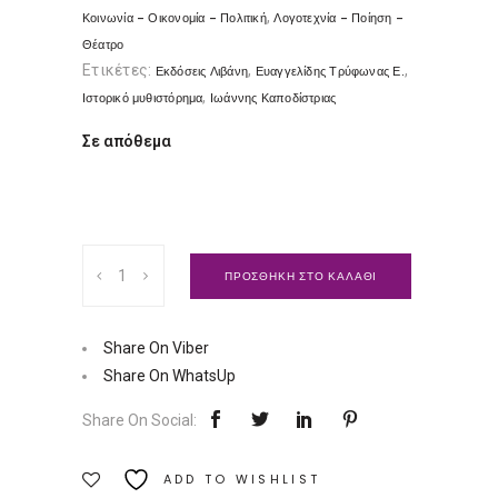
,
Κοινωνία - Οικονομία - Πολιτική
Λογοτεχνία - Ποίηση -
Θέατρο
Ετικέτες:
,
,
Εκδόσεις Λιβάνη
Ευαγγελίδης Τρύφωνας Ε.
,
Ιστορικό μυθιστόρημα
Ιωάννης Καποδίστριας
Σε απόθεμα
Ιωάννης
ΠΡΟΣΘΗΚΗ ΣΤΟ ΚΑΛΑΘΙ
Καποδίστριας
|
Εκδόσεις
Share On Viber
Λιβάνη
Share On WhatsUp
Ποσότητα
Share On Social:
ADD TO WISHLIST