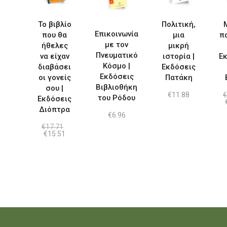
Το βιβλίο
Πολιτική,
Επικοινωνία
που θα
μια
π
με τον
ήθελες
μικρή
Πνευματικό
να είχαν
ιστορία |
Ε
Κόσμο |
διαβάσει
Εκδόσεις
Εκδόσεις
οι γονείς
Πατάκη
Βιβλιοθήκη
σου |
€
11.88
€
του Ρόδου
Εκδόσεις
Διόπτρα
€
6.96
€
17.71
Original
Η
€
15.51
price
τρέχουσα
was:
τιμή
€17.71.
είναι:
€15.51.