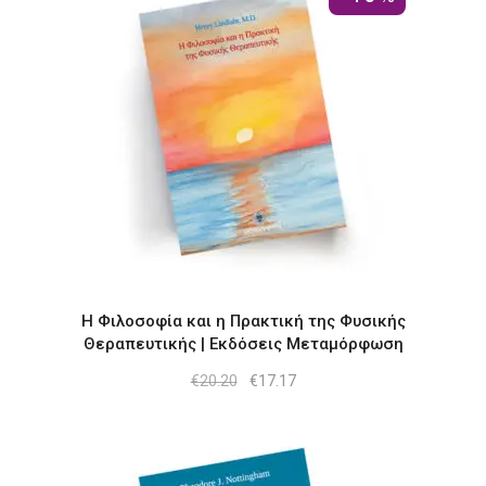
Η Φιλοσοφία και η Πρακτική της Φυσικής
Θεραπευτικής | Εκδόσεις Μεταμόρφωση
Original
Η
€
20.20
€
17.17
price
τρέχουσα
was:
τιμή
€20.20.
είναι:
€17.17.