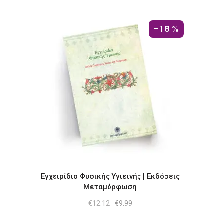
-18%
Εγχειρίδιο Φυσικής Υγιεινής | Εκδόσεις
Μεταμόρφωση
Original
Η
€
12.12
€
9.99
price
τρέχουσα
was:
τιμή