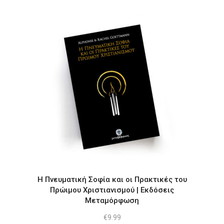
price
τρέχουσα
was:
τιμή
€7.77.
είναι:
€5.55.
Η Πνευματική Σοφία και οι Πρακτικές του
Πρώιμου Χριστιανισμού | Εκδόσεις
Μεταμόρφωση
€
9.99