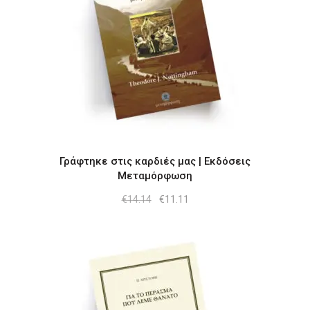
Γράφτηκε στις καρδιές μας | Εκδόσεις
Μεταμόρφωση
Original
Η
€
14.14
€
11.11
price
τρέχουσα
was:
τιμή
€14.14.
είναι:
€11.11.