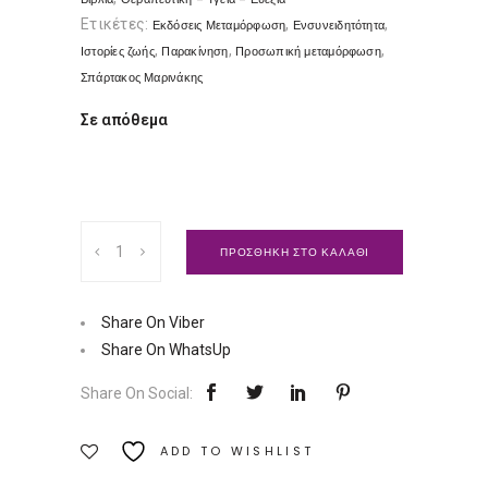
Ετικέτες:
,
,
Εκδόσεις Μεταμόρφωση
Ενσυνειδητότητα
,
,
,
Ιστορίες ζωής
Παρακίνηση
Προσωπική μεταμόρφωση
Σπάρτακος Μαρινάκης
Σε απόθεμα
Ιστορίες
ΠΡΟΣΘΗΚΗ ΣΤΟ ΚΑΛΑΘΙ
Ζωής
|
Εκδόσεις
Share On Viber
Μεταμόρφωση
Share On WhatsUp
Ποσότητα
Share On Social:
ADD TO WISHLIST