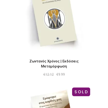
Ζωντανός Χρόνος | Εκδόσεις
Μεταμόρφωση
Original
Η
€
12.12
€
9.99
price
τρέχουσα
was:
τιμή
€12.12.
είναι:
€9.99.
SOLD
-21%