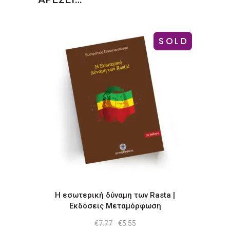
-29%
SOLD
Η εσωτερική δύναμη των Rasta |
Εκδόσεις Μεταμόρφωση
Original
Η
€
7.77
€
5.55