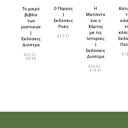
Ο Πύργος
Η
Κάτω
Το μικρό
|
Ματίλντα
τ
βιβλίο
Εκδόσεις
και ο
κάσ
των
Ροές
Χάρτης
τ
μυστικών
με τις
ελπί
|
€
17.71
Ιστορίες
Εκδό
Εκδόσεις
|
Πατ
Διόπτρα
Εκδόσεις
€
18
€
11.11
Διόπτρα
Original
Η
€
9.99
price
τρέχουσα
was:
τιμή
€
15.51
Original
Η
€11.11.
είναι:
€
14.41
price
τρέχουσα
€9.99.
was:
τιμή
€15.51.
είναι:
€14.41.