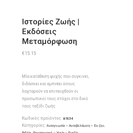
Ιστορίες Ζωής |
Εκδόσεις
Μεταμόρφωση
€
15.15
Μία κατάθεση ψυχής που συγκινεί,
διδάσκει και εμπνέει όσους
λαχταρούν να επιτευχθούν οι
προσωπικοί τους στόχοι στο δικό
τους ταξίδι ζωής.
Κωδικός προϊόντος:
B1634
Κατηγορίες:
,
Αυτογνωσία - Αυτοβελτίωση - Ευ ζην
,
Βιβλία
Θεραπευτική - Υγεία - Ευεξία