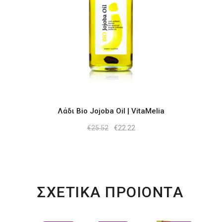
Λάδι Bio Jojoba Oil | VitaMelia
Original
Η
€
25.52
€
22.22
price
τρέχουσα
was:
τιμή
€25.52.
είναι:
€22.22.
ΣΧΕΤΙΚΑ ΠΡΟΙΟΝΤΑ