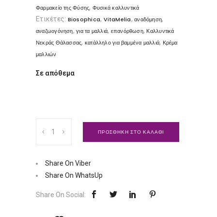
,
Φαρμακείο της Φύσης
Φυσικά καλλυντικά
Ετικέτες:
,
,
,
Biosophica
VitaMelia
αναδόμηση
,
,
,
αναζωογόνηση
για τα μαλλιά
επανόρθωση
Καλλυντικά
,
,
Νεκράς Θάλασσας
κατάλληλο για βαμμένα μαλλιά
Κρέμα
μαλλιών
Σε απόθεμα
Κρέμα
ΠΡΟΣΘΗΚΗ ΣΤΟ ΚΑΛΑΘΙ
μαλλιών
Biosophica
|
Share On Viber
VitaMelia
Share On WhatsUp
Ποσότητα
Share On Social: