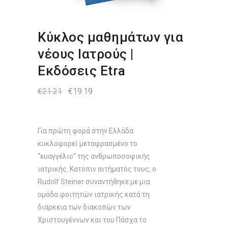
Κύκλος μαθημάτων για
νέους Ιατρούς |
Εκδόσεις Etra
Original
Η
€
21.21
€
19.19
price
τρέχουσα
was:
τιμή
€21.21.
είναι:
€19.19.
Για πρώτη φορά στην Ελλάδα
κυκλοφορεί μεταφρασμένο το
“ευαγγέλιο” της ανθρωποσοφικής
ιατρικής. Κατόπιν αιτήματός τους, ο
Rudolf Steiner συναντήθηκε με μια
ομάδα φοιτητών ιατρικής κατά τη
διάρκεια των διακοπών των
Χριστουγέννων και του Πάσχα το