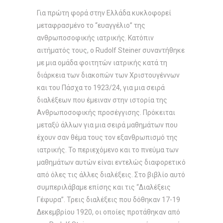
Για πρώτη φορά στην Ελλάδα κυκλοφορεί
μεταφρασμένο το “ευαγγέλιο” της
ανθρωποσοφικής ιατρικής. Κατόπιν
αιτήματός τους, ο Rudolf Steiner συναντήθηκε
με μια ομάδα φοιτητών ιατρικής κατά τη
διάρκεια των διακοπών των Χριστουγέννων
και του Πάσχα το 1923/24, για μια σειρά
διαλέξεων που έμειναν στην ιστορία της
Ανθρωποσοφικής προσέγγισης. Πρόκειται
μεταξύ άλλων για μια σειρά μαθημάτων που
έχουν σαν θέμα τους τον εξανθρωπισμό της
ιατρικής. Το περιεχόμενο και το πνεύμα των
μαθημάτων αυτών είναι εντελώς διαφορετικό
από όλες τις άλλες διαλέξεις. Στο βιβλίο αυτό
συμπεριλάβαμε επίσης και τις “Διαλέξεις
Γέφυρα”. Τρεις διαλέξεις που δόθηκαν 17-19
Δεκεμβρίου 1920, οι οποίες προτάθηκαν από