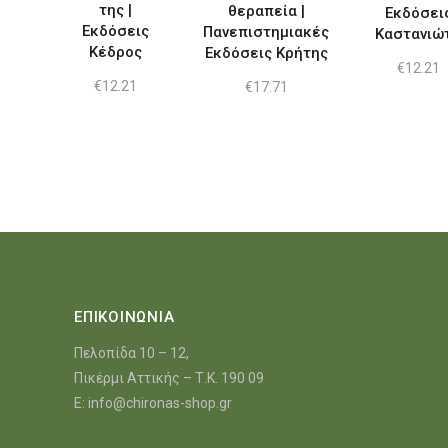
της |
θεραπεία |
Εκδόσει
Εκδόσεις
Πανεπιστημιακές
Καστανιώ
Κέδρος
Εκδόσεις Κρήτης
€
12.21
€
12.21
€
17.71
ΕΠΙΚΟΙΝΩΝΙΑ
Πελοπίδα 10 – 12,
Πικέρμι Αττικής – Τ.Κ. 190 09
E:
info@chironas-shop.gr