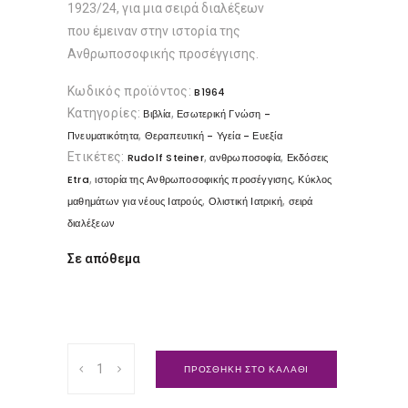
1923/24, για μια σειρά διαλέξεων
που έμειναν στην ιστορία της
Ανθρωποσοφικής προσέγγισης.
Κωδικός προϊόντος:
B1964
Κατηγορίες:
,
Βιβλία
Εσωτερική Γνώση -
,
Πνευματικότητα
Θεραπευτική - Υγεία - Ευεξία
Ετικέτες:
,
,
Rudolf Steiner
ανθρωποσοφία
Εκδόσεις
,
,
Etra
ιστορία της Ανθρωποσοφικής προσέγγισης
Κύκλος
,
,
μαθημάτων για νέους Ιατρούς
Ολιστική Ιατρική
σειρά
διαλέξεων
Σε απόθεμα
Κύκλος
ΠΡΟΣΘΗΚΗ ΣΤΟ ΚΑΛΑΘΙ
μαθημάτων
για