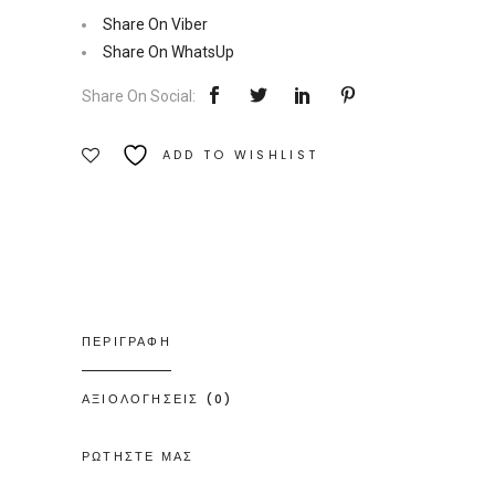
νέους
Share On Viber
Ιατρούς
Share On WhatsUp
|
Share On Social:
Εκδόσεις
Etra
ADD TO WISHLIST
Ποσότητα
ΠΕΡΙΓΡΑΦΗ
ΑΞΙΟΛΟΓΗΣΕΙΣ (0)
ΡΩΤΗΣΤΕ ΜΑΣ