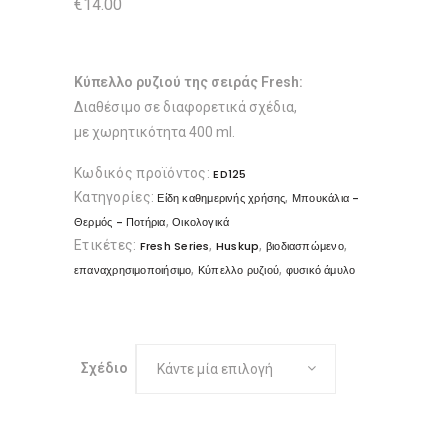
€
14.00
Κύπελλο ρυζιού της σειράς Fresh:
Διαθέσιμο σε διαφορετικά σχέδια,
με χωρητικότητα 400 ml.
Κωδικός προϊόντος:
ED125
Κατηγορίες:
,
Είδη καθημερινής χρήσης
Μπουκάλια -
,
Θερμός - Ποτήρια
Οικολογικά
Ετικέτες:
,
,
,
Fresh Series
Huskup
βιοδιασπώμενο
,
,
επαναχρησιμοποιήσιμο
Κύπελλο ρυζιού
φυσικό άμυλο
Σχέδιο
Κάντε μία επιλογή