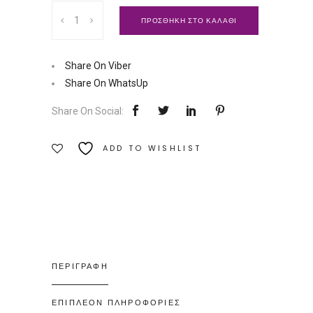
Κύπελλο
ΠΡΟΣΘΗΚΗ ΣΤΟ ΚΑΛΑΘΙ
ρυζιού
Fresh
Series
Share On Viber
|
Share On WhatsUp
Huskup
Share On Social:
Ποσότητα
ADD TO WISHLIST
ΠΕΡΙΓΡΑΦΗ
ΕΠΙΠΛΕΟΝ ΠΛΗΡΟΦΟΡΙΕΣ