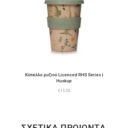
προϊόντος
Αυτό
το
προϊόν
έχει
πολλαπλές
παραλλαγές.
Οι
επιλογές
Κύπελλο ρυζιού Licenced RHS Series |
μπορούν
Huskup
να
€
15.00
επιλεγούν
στη
σελίδα
του
προϊόντος
ΣΧΕΤΙΚΑ ΠΡΟΙΟΝΤΑ