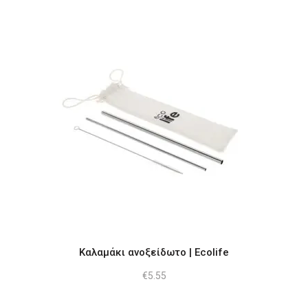
στη
σελίδα
του
προϊόντος
Καλαμάκι ανοξείδωτο | Ecolife
€
5.55