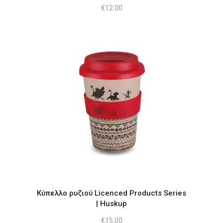
€
12.00
Αυτό
το
προϊόν
έχει
πολλαπλές
παραλλαγές.
Οι
επιλογές
Κύπελλο ρυζιού Licenced Products Series
μπορούν
| Huskup
να
€
15.00
επιλεγούν