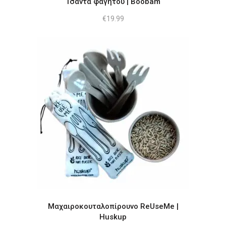
Τσάντα φαγητού | Boobam
€
19.99
Μαχαιροκουταλοπίρουνο ReUseMe |
Huskup