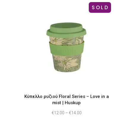
SOLD
Αυτό
το
προϊόν
έχει
πολλαπλές
παραλλαγές.
Οι
επιλογές
Κύπελλο ρυζιού Floral Series – Love in a
μπορούν
mist | Huskup
να
Price
€
12.00
–
€
14.00
επιλεγούν
range:
€12.00
στη
through
σελίδα
€14.00