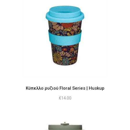
του
προϊόντος
Αυτό
το
προϊόν
έχει
πολλαπλές
παραλλαγές.
Οι
επιλογές
Κύπελλο ρυζιού Floral Series | Huskup
μπορούν
να
€
14.00
επιλεγούν
στη
σελίδα
του