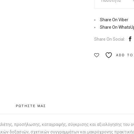
Ποσότητα
|
Eκδόσεις
Δρόμων
Share On Viber
Ποσότητα
Share On WhatsU
Share On Social:
ADD TO
ΡΩΤΗΣΤΕ ΜΑΣ
ελέτης, προσήλωσης, καταγραφής, σύγκρισης και αξιολόγησης του ο
ικών δοξασιών, σχετικών συγγραμμάτων και μακρόχρονης πρακτικής 