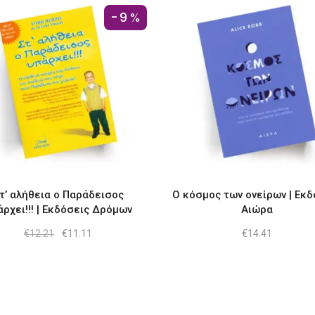
-9%
τ’ αλήθεια ο Παράδεισος
Ο κόσμος των ονείρων | Εκδ
άρχει!!! | Eκδόσεις Δρόμων
Αιώρα
Original
Η
€
12.21
€
11.11
€
14.41
price
τρέχουσα
was:
τιμή
€12.21.
είναι:
€11.11.