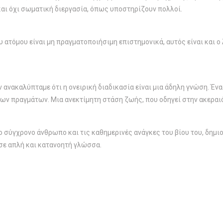
 και όχι σωματική διεργασία, όπως υποστηρίζουν πολλοί.
ατόμου είναι μη πραγματοποιήσιμη επιστημονικά, αυτός είναι και ο λ
ν ανακαλύπταμε ότι η ονειρική διαδικασία είναι μια άδηλη γνώση. Έν
ων πραγμάτων. Μια ανεκτίμητη στάση ζωής, που οδηγεί στην ακεραι
ο σύγχρονο άνθρωπο και τις καθημερινές ανάγκες του βίου του, δημι
σε απλή και κατανοητή γλώσσα.