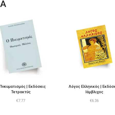
ΤΑ
Πνευματισμός | Εκδόσεις
Λόγος Ελληνικός | Εκδόσ
Τετρακτύς
Ιάμβλιχος
€
7.77
€
6.36