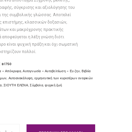
αι ένα απόσταγμα 25χρονης μελέτης,
αφής, σύγκρισης και αξιολόγησης του
αι της συμβολικής γλώσσας. Αποτελεί
ς επιστήμης, κλασσικών δοξασιών,
άτων και μακρόχρονης πρακτικής
ά αποφεύγεται η λέξη γνώση διότι
ιρο είναι ψυχική πράξη και όχι σωματική
οστηρίζουν πολλοί.
:
B1750
,
,
α - Απόκρυφα
Αυτογνωσία - Αυτοβελτίωση - Ευ ζην
Βιβλία
,
,
όμων
Αυτοανακάλυψη
ερμηνευτική των κυριοτέρων ονειρικών
,
,
,
α
ΣΙΟΥΤΗ ΕΛΕΝΑ
Σύμβολα
ψυχική ζωή