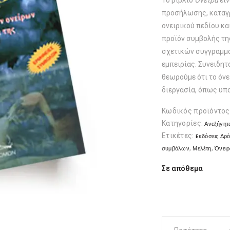
Το βιβλίο
Όνειρα
είν
προσήλωσης, καταγρ
ονειρικού πεδίου κ
προϊόν συμβολής τη
σχετικών συγγραμμ
εμπειρίας. Συνειδητ
θεωρούμε ότι το όνε
διεργασία, όπως υπ
Κωδικός προϊόντος
Κατηγορίες:
Ανεξήγητ
Ετικέτες:
Eκδόσεις Δρ
,
,
συμβόλων
Μελέτη
Όνειρ
Σε απόθεμα
Όνειρα