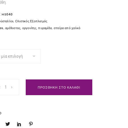
έθη.
:
HS040
,
ρύσταλλοι
Ολιστικός Εξοπλισμός
,
,
,
,
es
αμέθυστος
οργονίτης
πυραμίδα
σπείρα από χαλκό
 μία επιλογή
ΠΡΟΣΘΗΚΗ ΣΤΟ ΚΑΛΑΘΙ
p