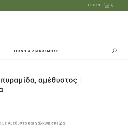
0
LOGIN
ΤΕΧΝΗ & ΔΙΑΚΟΣΜΗΣΗ
 πυραμίδα, αμέθυστος |
α
ice
nge:
2.00
rough
5.00
 με Αμέθυστο και χάλκινη σπείρα
: