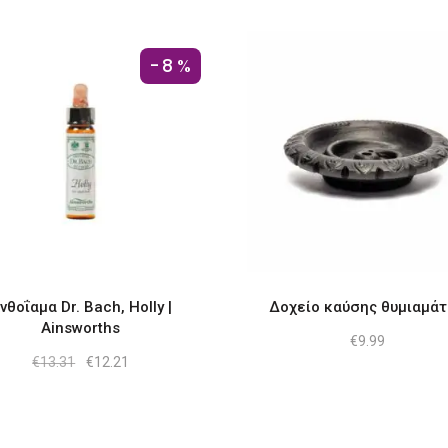
-8%
νθοΐαμα Dr. Bach, Holly |
Δοχείο καύσης θυμιαμά
Ainsworths
€
9.99
Original
Η
€
13.31
€
12.21
price
τρέχουσα
was:
τιμή
€13.31.
είναι:
€12.21.