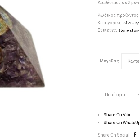
Διαθέσιμος σε 2 μεγ
Κωδικός προϊόντος
Κατηγορίες:
Λίθοι - Κ
Ετικέτες:
Stone stori
Μέγεθος
Κάντε
Οργονίτης
Ποσότητα
πυραμίδα,
αμέθυστος
|
Share On Viber
Πετρώματα
Share On WhatsU
Ποσότητα
Share On Social: