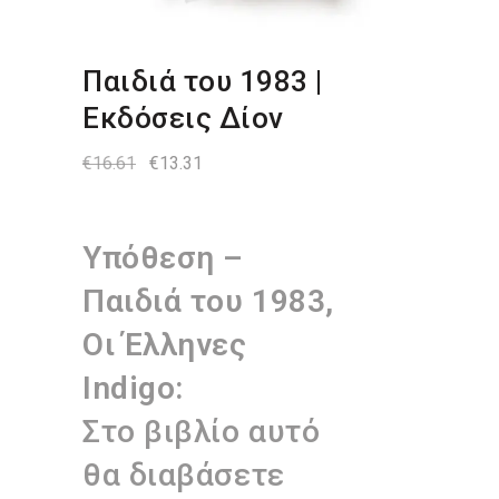
Παιδιά του 1983 |
Εκδόσεις Δίον
Original
Η
€
16.61
€
13.31
price
τρέχουσα
was:
τιμή
€16.61.
είναι:
€13.31.
Υπόθεση –
Παιδιά του 1983,
Οι Έλληνες
Indigo:
Στο βιβλίο αυτό
θα διαβάσετε