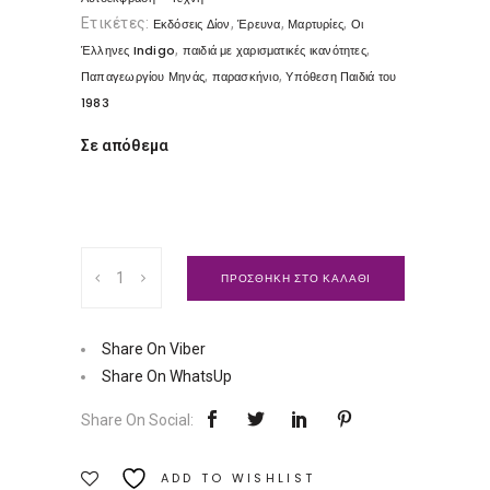
Ετικέτες:
,
,
,
Εκδόσεις Δίον
Έρευνα
Μαρτυρίες
Οι
,
,
Έλληνες Indigo
παιδιά με χαρισματικές ικανότητες
,
,
Παπαγεωργίου Μηνάς
παρασκήνιο
Υπόθεση Παιδιά του
1983
Σε απόθεμα
Παιδιά
ΠΡΟΣΘΗΚΗ ΣΤΟ ΚΑΛΑΘΙ
του
1983
|
Share On Viber
Εκδόσεις
Share On WhatsUp
Δίον
Share On Social:
Ποσότητα
ADD TO WISHLIST