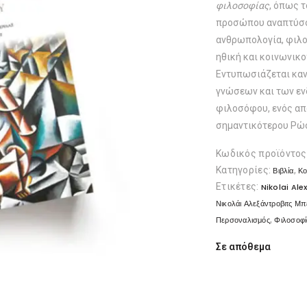
φιλοσοφίας
, όπως 
προσώπου αναπτύσσε
ανθρωπολογία, φιλο
ηθική και κοινωνικο
Εντυπωσιάζεται κανε
γνώσεων και των ε
φιλοσόφου, ενός από
σημαντικότερου Ρώ
Κωδικός προϊόντος
Κατηγορίες:
,
Βιβλία
Κο
Ετικέτες:
Nikolai Al
Νικολάι Αλεξάντροβιτς Μπ
,
Περσοναλισμός
Φιλοσοφί
Σε απόθεμα