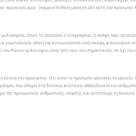
 20ού αιώνα. Φιλόσοφοι, θεολόγοι, κοινωνιολόγοι, καλλιτέχνες, λ
ρος
περσοναλισμός
. Ξεχωριστή θέση μέσα σε όλη αυτή την προσωπο-
ς φιλοσοφίας
, όπως το αποκαλεί ο συγγραφέας, η σκέψη περί προσώπ
αι γνωσιολογία, ηθική και κοινωνικοπολιτική σκέψη, φιλοσοφική ιστ
 του Ρώσου φιλοσόφου, ενός από τους πιο σημαντικούς, αν όχι το
 έννοια του προσώπου. Ό,τι είναι το πρόσωπο αποτελεί το γεγονός τ
ασμός που οδηγεί στη δουλεία, ενίοτε και εθελοδουλία του ανθρώπο
μα της προσωπικής ανθρώπινης ύπαρξης και αντίστοιχα τη δουλεία