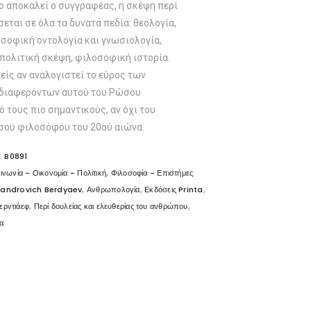
το αποκαλεί ο συγγραφέας, η σκέψη περί
ται σε όλα τα δυνατά πεδία: θεολογία,
σοφική οντολογία και γνωσιολογία,
πολιτική σκέψη, φιλοσοφική ιστορία.
ίς αν αναλογιστεί το εύρος των
νδιαφερόντων αυτού του Ρώσου
 τους πιο σημαντικούς, αν όχι του
σου φιλοσόφου του 20ού αιώνα.
:
B0891
,
ινωνία - Οικονομία - Πολιτική
Φιλοσοφία - Επιστήμες
,
,
,
exandrovich Berdyaev
Ανθρωπολογία
Εκδόσεις Printa
,
,
ερντιάεφ
Περί δουλείας και ελευθερίας του ανθρώπου
α