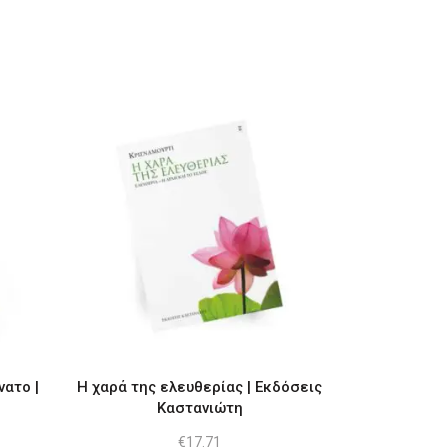
νατο |
Η χαρά της ελευθερίας | Εκδόσεις
Καστανιώτη
€
17.71