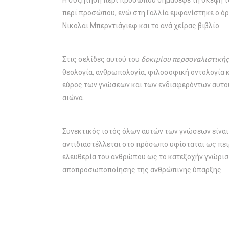
Η συζήτηση περί προσώπου σημάδεψε τη σκέψη του
περί προσώπου, ενώ στη Γαλλία εμφανίστηκε ο ό
Νικολάι Μπερντιάγιεφ και το ανά χείρας βιβλίο.
Στις σελίδες αυτού του
δοκιμίου περσοναλιστική
θεολογία, ανθρωπολογία, φιλοσοφική οντολογία κ
εύρος των γνώσεων και των ενδιαφερόντων αυτού
αιώνα.
Συνεκτικός ιστός όλων αυτών των γνώσεων είναι η
αντιδιαστέλλεται στο πρόσωπο υφίσταται ως πειρ
ελευθερία του ανθρώπου ως το κατεξοχήν γνώρισ
αποπροσωποποίησης της ανθρώπινης ύπαρξης.