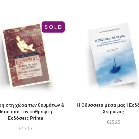
SOLD
κη στη χώρα των θαυμάτων &
Η Οδύσσεια μέσα μας | Εκδ
έσα από τον καθρέφτη |
Χείρωνας
Εκδόσεις Printa
€
25.25
€
17.17