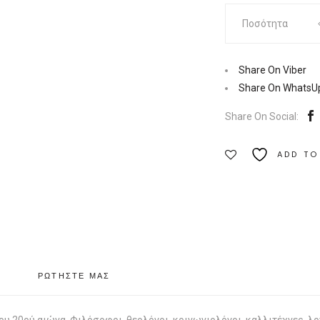
Περί
Ποσότητα
δουλείας
και
ελευθερίας
Share On Viber
του
Share On WhatsU
ανθρώπου
Share On Social:
|
Εκδόσεις
ADD TO
Printa
Ποσότητα
ΡΩΤΗΣΤΕ ΜΑΣ