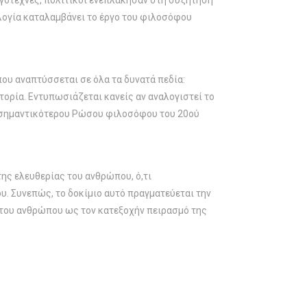
ογοτέχνες, πολιτικοί ενεπλάκησαν στη συζήτηση
λογία καταλαμβάνει το έργο του φιλοσόφου
ου αναπτύσσεται σε όλα τα δυνατά πεδία:
ορία. Εντυπωσιάζεται κανείς αν αναλογιστεί το
υ σημαντικότερου Ρώσου φιλοσόφου του 20ού
ης ελευθερίας του ανθρώπου, ό,τι
υ. Συνεπώς, το δοκίμιο αυτό πραγματεύεται την
 του ανθρώπου ως τον κατεξοχήν πειρασμό της