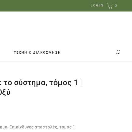
0
LOGIN
ΤΕΧΝΗ & ΔΙΑΚΟΣΜΗΣΗ
το σύστημα, τόμος 1 |
Οξύ
χουσα
:
.
ημα, Επικίνδυνες αποστολές, τόμος 1
: