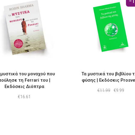
-
 μυστικά του μοναχού που
Τα μυστικά του βιβλίου 
πούλησε τη Ferrari του |
φύσης | Εκδόσεις Prosve
Εκδόσεις Διόπτρα
Original
Η
€
11.99
€
9.99
price
τρέχ
€
16.61
was:
τιμή
€11.99.
είναι:
€9.99