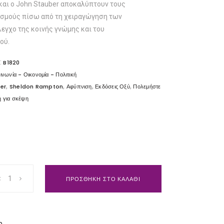
και ο John Stauber αποκαλύπτουν τους
ισμούς πίσω από τη χειραγώγηση των
λεγχο της κοινής γνώμης και του
ού.
:
B1820
ινωνία - Οικονομία - Πολιτική
,
,
,
,
er
Sheldon Rampton
Αφύπνιση
Εκδόσεις Οξύ
Πολεμήστε
 για σκέψη
ΠΡΟΣΘΗΚΗ ΣΤΟ ΚΑΛΑΘΙ
p