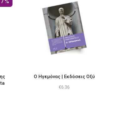
17%
της
Ο Ηγεμόνας | Εκδόσεις Οξύ
ta
€
6.36
ουσα
.