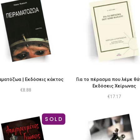
αματόζωα | Εκδόσεις κάκτος
Για το πέρασμα που λέμε θά
Εκδόσεις Χείρωνας
€
8.88
€
17.17
SOLD