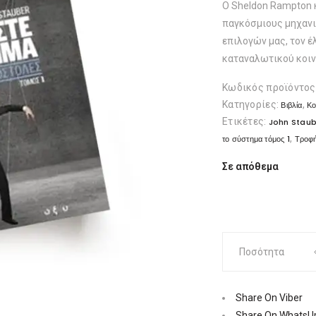
Ο Sheldon Rampton 
παγκόσμιους μηχαν
επιλογών μας, τον έ
καταναλωτικού κοιν
Κωδικός προϊόντος
Κατηγορίες:
,
Βιβλία
Κο
Ετικέτες:
John Staub
,
το σύστημα τόμος 1
Τροφή
Σε απόθεμα
Πολεμήστε
Ποσότητα
το
σύστημα,
τόμος
Share On Viber
1
Share On WhatsU