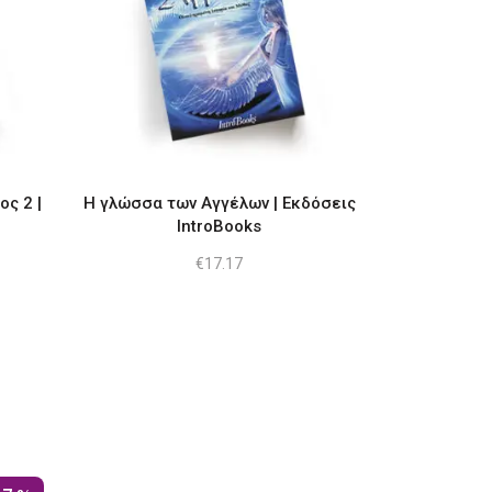
ς 2 |
Η γλώσσα των Αγγέλων | Εκδόσεις
IntroBooks
€
17.17